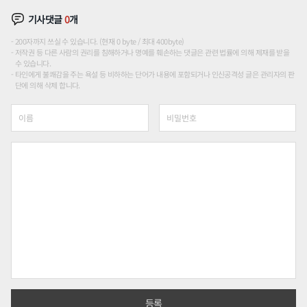
기사댓글
0
개
200자까지 쓰실 수 있습니다. (현재 0 byte / 최대 400byte)
저작권 등 다른 사람의 권리를 침해하거나 명예를 훼손하는 댓글은 관련 법률에 의해 제재를 받을
수 있습니다.
타인에게 불쾌감을 주는 욕설 등 비하하는 단어가 내용에 포함되거나 인신공격성 글은 관리자의 판
단에 의해 삭제 합니다.