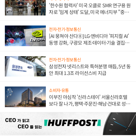
'한수원 협력사' 미국 오클로 SMR 연구용 원
자로 '임계 상태' 도달, 미국 에너지부 "중요
한 이정표"
전자·전기·정보통신
[AI 뭉쳐야 산다⑧] LG·엔비디아 '피지컬 AI'
동맹 강화, 구광모 제조·데이터·기술 결집
해 종합 로보틱스 기업으로
전자·전기·정보통신
삼성전자 넷리스트와 특허분쟁 매듭, 5년 동
안 최대 1.3조 라이선스비 지급
소비자·유통
이부진 야심작 '신라스테이' 서울신라호텔
보다 잘 나가, 평택·주문진·해남·건대로 성
장판 더 넓힌다