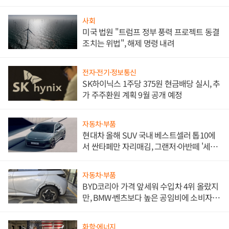
사회
미국 법원 "트럼프 정부 풍력 프로젝트 동결
조치는 위법", 해제 명령 내려
전자·전기·정보통신
SK하이닉스 1주당 375원 현금배당 실시, 추
가 주주환원 계획 9월 공개 예정
자동차·부품
현대차 올해 SUV 국내 베스트셀러 톱10에
서 싼타페만 자리매김, 그랜저·아반떼 '세단
쌍끌이'로 내수 방어
자동차·부품
BYD코리아 가격 앞세워 수입차 4위 올랐지
만, BMW·벤츠보다 높은 공임비에 소비자
불만 폭발
화학·에너지