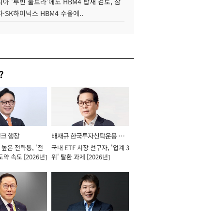
아 '루빈 울트라'에도 HBM4 탑재 검토, 삼
·SK하이닉스 HBM4 수율에..
?
뱅크 행장
배재규 한국투자신탁운용 대
높은 전략통, '전
국내 ETF 시장 선구자, '업계 3
표이사 사장
도약 속도 [2026년]
위' 탈환 과제 [2026년]