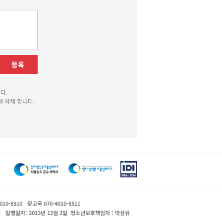
등록
다.
 삭제 합니다.
010-8510
광고국 070-4010-8511
운
발행일자: 2013년 12월 2일
청소년보호책임자 : 박상유