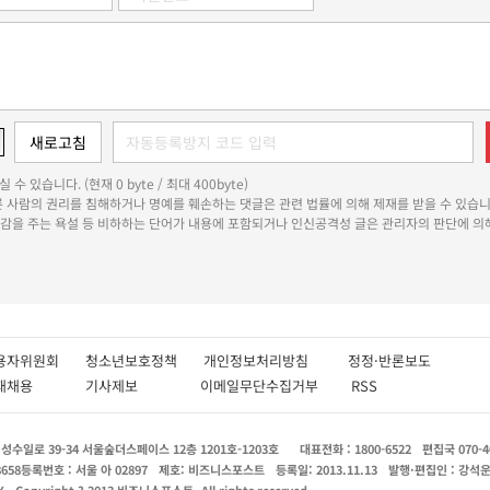
 수 있습니다. (현재 0 byte / 최대 400byte)
다른 사람의 권리를 침해하거나 명예를 훼손하는 댓글은 관련 법률에 의해 제재를 받을 수 있습니
쾌감을 주는 욕설 등 비하하는 단어가 내용에 포함되거나 인신공격성 글은 관리자의 판단에 의해
용자위원회
청소년보호정책
개인정보처리방침
정정·반론보도
인재채용
기사제보
이메일무단수집거부
RSS
수일로 39-34 서울숲더스페이스 12층 1201호-1203호
대표전화 : 1800-6522
편집국 070-4
8658
등록번호 : 서울 아 02897
제호: 비즈니스포스트
등록일: 2013.11.13
발행·편집인 : 강석
X
Copyright ? 2013 비즈니스포스트. All rights reserved.