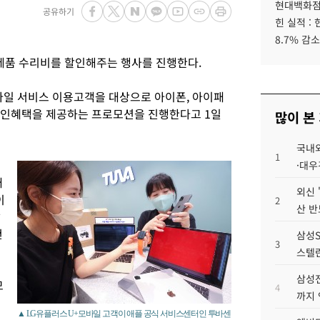
현대백화점그
공유하기
힌 실적 :
8.7% 감소
 제품 수리비를 할인해주는 행사를 진행한다.
모바일 서비스 이용고객을 대상으로 아이폰, 아이패
 할인혜택을 제공하는 프로모션을 진행한다고 1일
많이 본
국내외
1
폰
·대우
애
외신 
이
2
산 반
달
천
삼성S
3
스텔란
삼성전
모
4
까지
▲ LG유플러스 U+모바일 고객이 애플 공식 서비스센터인 투바센
에