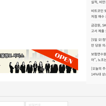
실적, 비만
비트코인 9
저점 매수 
금감원, S
고서 제출
[5일 오!
만 당원 의
보험연수원장
아", 노조
[오늘의 주
14%대 상