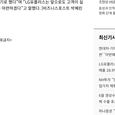
기로 했다”며 “LG유플러스는 앞으로도 고객이 실
조현상 HS
을 마련하겠다”고 말했다. [비즈니스포스트 박혜린
효성과 인적 
장
정화 단계 들
최신기
배포금지>
현대차·기아 
싼' '아반떼
LG유플러스
매출 28.
NH투자 "
업가치 재
6월 경상수
체 수출 호
하나증권 