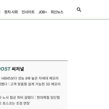
제
정치·사회
인사이트
JOB+
최신뉴스
씨저널
POST
HBM5보다 성능 8배 높은 차세대 메모리
개했다 : 고객 맞춤형 설계 가능한 3D 메모리
 노사 협상 희비 갈렸다 : 현대제철 임단협
고 포스코는 조정 연장