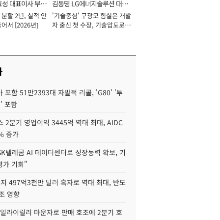
효성 대표이사 부회
김동명 LG에너지솔루션 대표
분할 2년, 실적 안
'기술중심' 구광모 힘실은 개발
이사 사장
어서 [2026년]
자 출신 첫 수장, 기술압도로
경쟁력 확보 사활 [2026년]
사
포함 51만2393대 자발적 리콜, 'G80' '투
' 포함
 2분기 영업이익 3445억 역대 최대, AIDC
9% 증가
SK텔레콤 AI 데이터센터로 성장동력 확보, 기
평가 기회"
지 497억3천만 달러 흑자로 역대 최대, 반도
조 영향
"일라이릴리 마운자로 판매 호조에 2분기 호