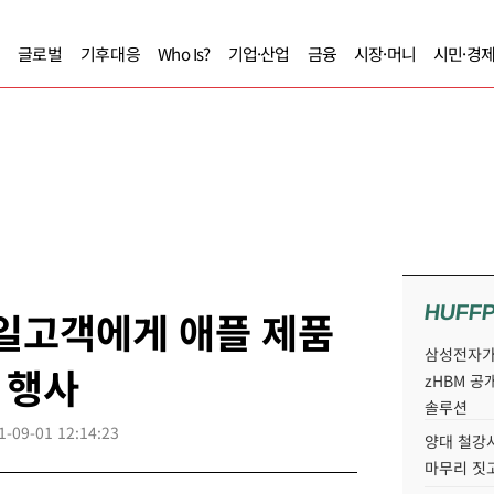
글로벌
기후대응
Who Is?
기업·산업
금융
시장·머니
시민·경
HUFF
일고객에게 애플 제품
삼성전자가 
 행사
zHBM 공
솔루션
1-09-01 12:14:23
양대 철강사
마무리 짓