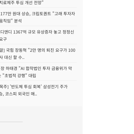
치료제주 투심 개선 전망"
177만 원대 상승, 크립토퀀트 "고래 투자자
움직임" 분석
K디앤디 1367억 규모 유상증자 놓고 정정신
 요구
정말] 국힘 장동혁 "2만 명의 퇴진 요구가 100
사 대신 할 수..
 하태경 "AI 합작법인 투자 금융위가 막
는 "초법적 강행" 대립
목주] '반도체 투심 회복' 삼성전기 주가
승, 코스피 외국인 매..