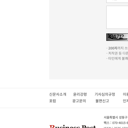
-
200자
까지 쓰실
- 저작권 등 
- 타인에게 불
신문사소개
윤리강령
기사심의규정
이
포럼
광고문의
불편신고
서울특별시 성동구 성
팩스 : 070-4015-
ISSN : 2636-171