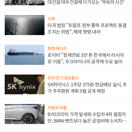
대건설·대우건설에 다가오는 '약속의 시간'
사회
미국 법원 "트럼프 정부 풍력 프로젝트 동결
조치는 위법", 해제 명령 내려
화학·에너지
로이터 "정제연료 3만 톤 한국에서 러시아
로 이동", 우크라이나의 공격에 수요 늘어
전자·전기·정보통신
SK하이닉스 1주당 375원 현금배당 실시, 추
가 주주환원 계획 9월 공개 예정
자동차·부품
BYD코리아 가격 앞세워 수입차 4위 올랐지
만, BMW·벤츠보다 높은 공임비에 소비자
불만 폭발