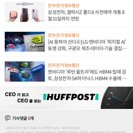
전자·전기·정보통신
삼성전자, 갤럭시Z 폴드8 사전예약 개통 8
월31일까지 연장
전자·전기·정보통신
[AI 뭉쳐야 산다⑧] LG·엔비디아 '피지컬 AI'
동맹 강화, 구광모 제조·데이터·기술 결집
해 종합 로보틱스 기업으로
전자·전기·정보통신
엔비디아 '루빈 울트라'에도 HBM4 탑재 검
토, 삼성전자·SK하이닉스 HBM4 수율에 주
도권 갈린다
기사댓글
0
개
200자까지 쓰실 수 있습니다. (현재 0 byte / 최대 400byte)
저작권 등 다른 사람의 권리를 침해하거나 명예를 훼손하는 댓글은 관련 법률에 의해 제재를 받을