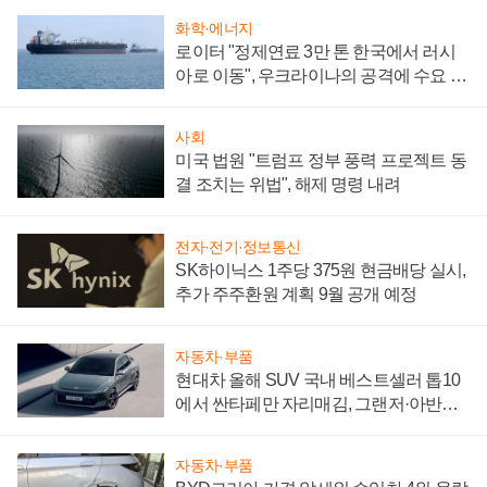
화학·에너지
로이터 "정제연료 3만 톤 한국에서 러시
아로 이동", 우크라이나의 공격에 수요 늘
어
사회
미국 법원 "트럼프 정부 풍력 프로젝트 동
결 조치는 위법", 해제 명령 내려
전자·전기·정보통신
SK하이닉스 1주당 375원 현금배당 실시,
추가 주주환원 계획 9월 공개 예정
자동차·부품
현대차 올해 SUV 국내 베스트셀러 톱10
에서 싼타페만 자리매김, 그랜저·아반떼
'세단 쌍끌이'로 내수 방어
자동차·부품