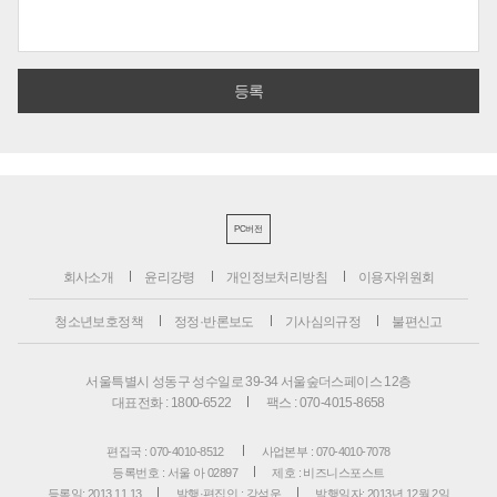
PC버전
회사소개
윤리강령
개인정보처리방침
이용자위원회
청소년보호정책
정정·반론보도
기사심의규정
불편신고
서울특별시 성동구 성수일로 39-34 서울숲더스페이스 12층
대표전화 : 1800-6522
팩스 : 070-4015-8658
편집국 : 070-4010-8512
사업본부 : 070-4010-7078
등록번호 : 서울 아 02897
제호 : 비즈니스포스트
등록일: 2013.11.13
발행·편집인 : 강석운
발행일자: 2013년 12월 2일