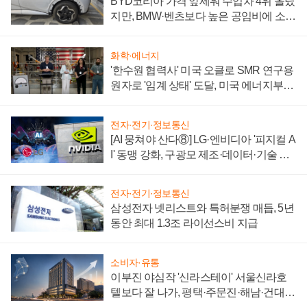
BYD코리아 가격 앞세워 수입차 4위 올랐
지만, BMW·벤츠보다 높은 공임비에 소비
자 불만 폭발
화학·에너지
'한수원 협력사' 미국 오클로 SMR 연구용
원자로 '임계 상태' 도달, 미국 에너지부
"중요한 이정표"
전자·전기·정보통신
[AI 뭉쳐야 산다⑧] LG·엔비디아 '피지컬 A
I' 동맹 강화, 구광모 제조·데이터·기술 결
집해 종합 로보틱스 기업으로
전자·전기·정보통신
삼성전자 넷리스트와 특허분쟁 매듭, 5년
동안 최대 1.3조 라이선스비 지급
소비자·유통
이부진 야심작 '신라스테이' 서울신라호
텔보다 잘 나가, 평택·주문진·해남·건대로