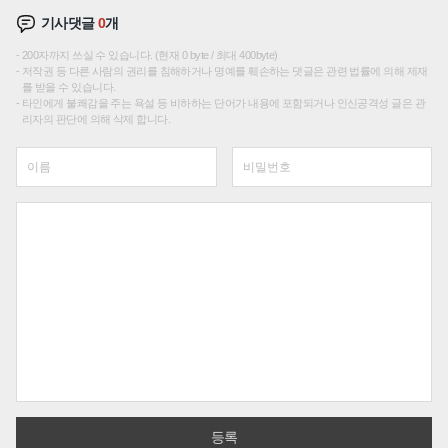
기사댓글
0
개
200자까지 쓰실 수 있습니다. (현재 0 byte / 최대 400byte)
저작권 등 다른 사람의 권리를 침해하거나 명예를 훼손하는 댓글은 관련 법률에 의해 제재
를 받을 수 있습니다.
타인에게 불쾌감을 주는 욕설 등 비하하는 단어가 내용에 포함되거나 인신공격성 글은 관
리자의 판단에 의해 삭제 합니다.