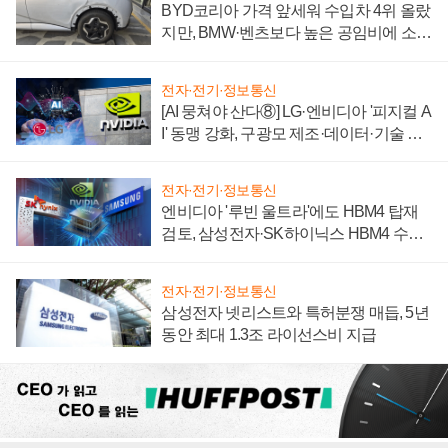
BYD코리아 가격 앞세워 수입차 4위 올랐
지만, BMW·벤츠보다 높은 공임비에 소비
자 불만 폭발
전자·전기·정보통신
[AI 뭉쳐야 산다⑧] LG·엔비디아 '피지컬 A
I' 동맹 강화, 구광모 제조·데이터·기술 결
집해 종합 로보틱스 기업으로
전자·전기·정보통신
엔비디아 '루빈 울트라'에도 HBM4 탑재
검토, 삼성전자·SK하이닉스 HBM4 수율
에 주도권 갈린다
전자·전기·정보통신
삼성전자 넷리스트와 특허분쟁 매듭, 5년
동안 최대 1.3조 라이선스비 지급