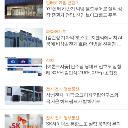
인터넷·게임·콘텐츠
YG엔터 하반기 빅뱅 월드투어로 실적 성
장 증권가 전망, 신인 보이그룹도 주목
화학·에너지
[김민정 기자의 '코스뽀'] 지엔씨에너지 AI
붐에 비상발전기 호황, 안병철 친환경 에
너지 발전전문기업 향한다
정치
[여론조사꽃] 민주당 당대표 선호도 정청
래 30.5%·김민석 29.6%, 0.9%p 초접전
전자·전기·정보통신
삼성전자, 미국 오크리지국립연구소와
극저온 히트펌프 개발하기로
전자·전기·정보통신
SK하이닉스 통합노조 설립 움직임 본격