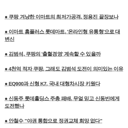
● 쿠팡 겨냥한 이마트의 최저가공격, 정용진 끝장보나
● 이마트 홈플러스 롯데마트, '온라인형 유통형'으로 대
변신
● 김범석, 쿠팡의 '출혈경영' 계속할 수 있을까
● 4천억 적자 쿠팡, 그래도 김범석 도전이 의미있는 이유
● EQ900과 신형 K7, 국내 대형차시장 키웠다
● 신동주 롯데홀딩스 주총 패배, 무얼 믿고 신동빈에게
도전했나
● 안철수 "야권 통합으로 정권교체 희망 없다"