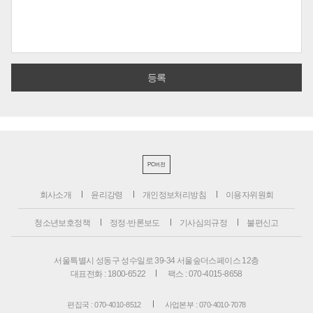
PC버전
회사소개
윤리강령
개인정보처리방침
이용자위원회
청소년보호정책
정정·반론보도
기사심의규정
불편신고
서울특별시 성동구 성수일로 39-34 서울숲더스페이스 12층
대표전화 : 1800-6522
팩스 : 070-4015-8658
편집국 : 070-4010-8512
사업본부 : 070-4010-7078