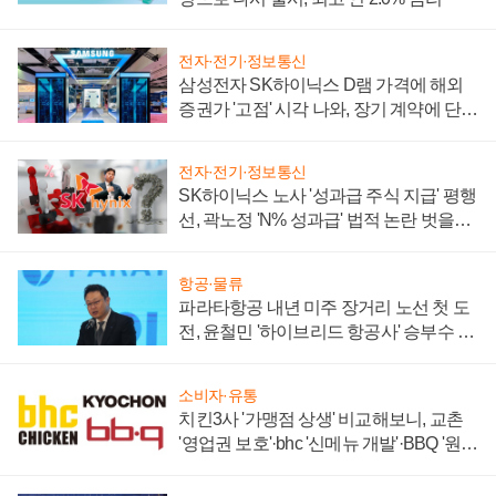
전자·전기·정보통신
삼성전자 SK하이닉스 D램 가격에 해외
증권가 '고점' 시각 나와, 장기 계약에 단점
부각
전자·전기·정보통신
SK하이닉스 노사 '성과급 주식 지급' 평행
선, 곽노정 'N% 성과급' 법적 논란 벗을지
주목
항공·물류
파라타항공 내년 미주 장거리 노선 첫 도
전, 윤철민 '하이브리드 항공사' 승부수 통
할까
소비자·유통
치킨3사 '가맹점 상생' 비교해보니, 교촌
'영업권 보호'·bhc '신메뉴 개발'·BBQ '원가
부담'