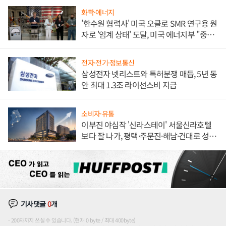
화학·에너지
'한수원 협력사' 미국 오클로 SMR 연구용 원
자로 '임계 상태' 도달, 미국 에너지부 "중요
한 이정표"
전자·전기·정보통신
삼성전자 넷리스트와 특허분쟁 매듭, 5년 동
안 최대 1.3조 라이선스비 지급
소비자·유통
이부진 야심작 '신라스테이' 서울신라호텔
보다 잘 나가, 평택·주문진·해남·건대로 성
장판 더 넓힌다
기사댓글
0
개
200자까지 쓰실 수 있습니다. (현재 0 byte / 최대 400byte)