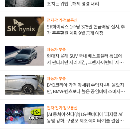
조치는 위법", 해제 명령 내려
전자·전기·정보통신
SK하이닉스 1주당 375원 현금배당 실시, 추
가 주주환원 계획 9월 공개 예정
자동차·부품
현대차 올해 SUV 국내 베스트셀러 톱10에
서 싼타페만 자리매김, 그랜저·아반떼 '세단
쌍끌이'로 내수 방어
자동차·부품
BYD코리아 가격 앞세워 수입차 4위 올랐지
만, BMW·벤츠보다 높은 공임비에 소비자
불만 폭발
전자·전기·정보통신
[AI 뭉쳐야 산다⑧] LG·엔비디아 '피지컬 AI'
동맹 강화, 구광모 제조·데이터·기술 결집
해 종합 로보틱스 기업으로