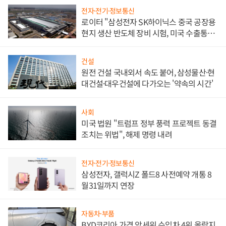
전자·전기·정보통신
로이터 "삼성전자 SK하이닉스 중국 공장용
현지 생산 반도체 장비 시험, 미국 수출통제
대비"
건설
원전 건설 국내외서 속도 붙어, 삼성물산·현
대건설·대우건설에 다가오는 '약속의 시간'
사회
미국 법원 "트럼프 정부 풍력 프로젝트 동결
조치는 위법", 해제 명령 내려
전자·전기·정보통신
삼성전자, 갤럭시Z 폴드8 사전예약 개통 8
월31일까지 연장
자동차·부품
BYD코리아 가격 앞세워 수입차 4위 올랐지