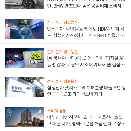
만, BMW·벤츠보다 높은 공임비에 소비자
불만 폭발
전자·전기·정보통신
엔비디아 '루빈 울트라'에도 HBM4 탑재 검
토, 삼성전자·SK하이닉스 HBM4 수율에 주
도권 갈린다
전자·전기·정보통신
[AI 뭉쳐야 산다⑧] LG·엔비디아 '피지컬 AI'
동맹 강화, 구광모 제조·데이터·기술 결집
해 종합 로보틱스 기업으로
전자·전기·정보통신
삼성전자 넷리스트와 특허분쟁 매듭, 5년 동
안 최대 1.3조 라이선스비 지급
소비자·유통
이부진 야심작 '신라스테이' 서울신라호텔
보다 잘 나가, 평택·주문진·해남·건대로 성
장판 더 넓힌다