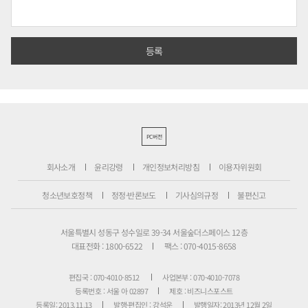
PC버전
회사소개
윤리강령
개인정보처리방침
이용자위원회
청소년보호정책
정정·반론보도
기사심의규정
불편신고
서울특별시 성동구 성수일로 39-34 서울숲더스페이스 12층
대표전화 : 1800-6522
팩스 : 070-4015-8658
편집국 : 070-4010-8512
사업본부 : 070-4010-7078
등록번호 : 서울 아 02897
제호 : 비즈니스포스트
등록일: 2013.11.13
발행·편집인 : 강석운
발행일자: 2013년 12월 2일