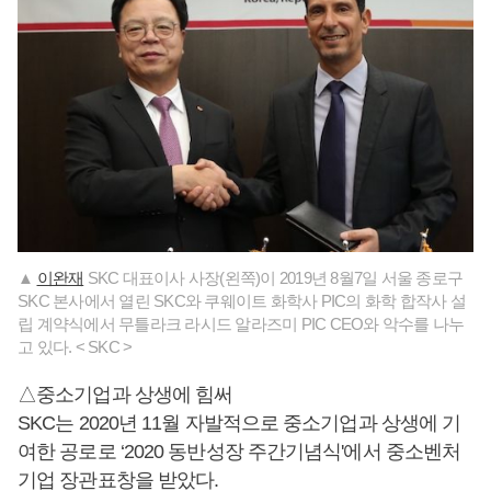
▲
이완재
SKC 대표이사 사장(왼쪽)이 2019년 8월7일 서울 종로구
SKC 본사에서 열린 SKC와 쿠웨이트 화학사 PIC의 화학 합작사 설
립 계약식에서 무틀라크 라시드 알라즈미 PIC CEO와 악수를 나누
고 있다. < SKC >
△중소기업과 상생에 힘써
SKC는 2020년 11월 자발적으로 중소기업과 상생에 기
여한 공로로 ‘2020 동반성장 주간기념식'에서 중소벤처
기업 장관표창을 받았다.