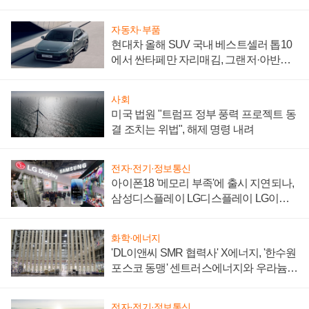
자동차·부품
현대차 올해 SUV 국내 베스트셀러 톱10
에서 싼타페만 자리매김, 그랜저·아반떼
'세단 쌍끌이'로 내수 방어
사회
미국 법원 "트럼프 정부 풍력 프로젝트 동
결 조치는 위법", 해제 명령 내려
전자·전기·정보통신
아이폰18 '메모리 부족'에 출시 지연되나,
삼성디스플레이 LG디스플레이 LG이노
텍 '탈애플' 수익 다각화 속도
화학·에너지
'DL이앤씨 SMR 협력사' X에너지, '한수원
포스코 동맹' 센트러스에너지와 우라늄
계약 체결
전자·전기·정보통신