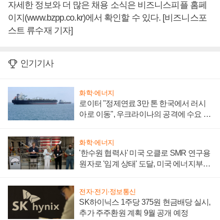
자세한 정보와 더 많은 채용 소식은 비즈니스피플 홈페
이지(www.bzpp.co.kr)에서 확인할 수 있다. [비즈니스포
스트 류수재 기자]
인기기사
화학·에너지
로이터 "정제연료 3만 톤 한국에서 러시
아로 이동", 우크라이나의 공격에 수요 늘
어
화학·에너지
'한수원 협력사' 미국 오클로 SMR 연구용
원자로 '임계 상태' 도달, 미국 에너지부
"중요한 이정표"
전자·전기·정보통신
SK하이닉스 1주당 375원 현금배당 실시,
추가 주주환원 계획 9월 공개 예정