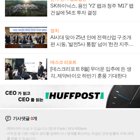
SK하이닉스, 용인 'Y2' 팹과 청주 'M17' 팹
건설에 54조 투자 결정
정치
AI시대 맞아 25년 만에 전력산업 구조개
편 시동, '발전5사 통합' 넘어 '한전 지주사'
재편론도
데스크 리포트
[데스크리포트 8월] 무더운 입추에 든 생
각, 제약바이오 하반기 훈풍 기대한다
기사댓글
0
개
200자까지 쓰실 수 있습니다. (현재 0 byte / 최대 400byte)
저작권 등 다른 사람의 권리를 침해하거나 명예를 훼손하는 댓글은 관련 법률에 의해 제재
를 받을 수 있습니다.