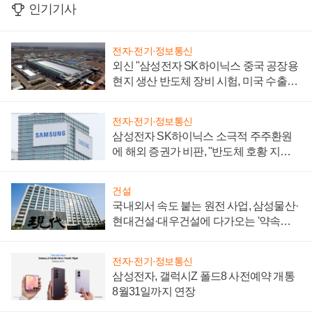
인기기사
전자·전기·정보통신
외신 "삼성전자 SK하이닉스 중국 공장용
현지 생산 반도체 장비 시험, 미국 수출통
제 대비"
전자·전기·정보통신
삼성전자 SK하이닉스 소극적 주주환원
에 해외 증권가 비판, "반도체 호황 지속
성 의문"
건설
국내외서 속도 붙는 원전 사업, 삼성물산·
현대건설·대우건설에 다가오는 '약속의
시간'
전자·전기·정보통신
삼성전자, 갤럭시Z 폴드8 사전예약 개통
8월31일까지 연장