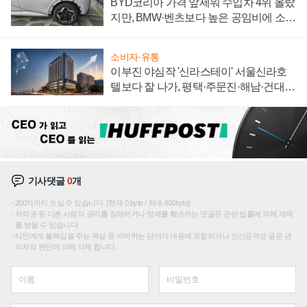
BYD코리아 가격 앞세워 수입차 4위 올랐
지만, BMW·벤츠보다 높은 공임비에 소비
자 불만 폭발
소비자·유통
이부진 야심작 '신라스테이' 서울신라호
텔보다 잘 나가, 평택·주문진·해남·건대로
성장판 더 넓힌다
기사댓글
0
개
200자까지 쓰실 수 있습니다. (현재 0 byte / 최대 400byte)
저작권 등 다른 사람의 권리를 침해하거나 명예를 훼손하는 댓글은 관련 법률에 의해 제재
를 받을 수 있습니다.
타인에게 불쾌감을 주는 욕설 등 비하하는 단어가 내용에 포함되거나 인신공격성 글은 관
리자의 판단에 의해 삭제 합니다.