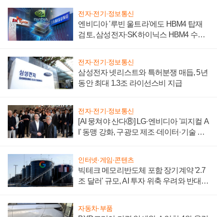
전자·전기·정보통신
엔비디아 '루빈 울트라'에도 HBM4 탑재
검토, 삼성전자·SK하이닉스 HBM4 수율
에 주도권 갈린다
전자·전기·정보통신
삼성전자 넷리스트와 특허분쟁 매듭, 5년
동안 최대 1.3조 라이선스비 지급
전자·전기·정보통신
[AI 뭉쳐야 산다⑧] LG·엔비디아 '피지컬 A
I' 동맹 강화, 구광모 제조·데이터·기술 결
집해 종합 로보틱스 기업으로
인터넷·게임·콘텐츠
빅테크 메모리반도체 포함 장기계약 '2.7
조 달러' 규모, AI 투자 위축 우려와 반대
신호
자동차·부품