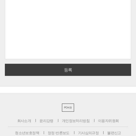
PC버전
회사소개
윤리강령
개인정보처리방침
이용자위원회
청소년보호정책
정정·반론보도
기사심의규정
불편신고