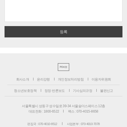
PC버전
회사소개
윤리강령
개인정보처리방침
이용자위원회
청소년보호정책
정정·반론보도
기사심의규정
불편신고
서울특별시 성동구 성수일로 39-34 서울숲더스페이스 12층
대표전화 : 1800-6522
팩스 : 070-4015-8658
편집국 : 070-4010-8512
사업본부 : 070-4010-7078