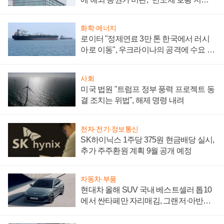
성 의문"
화학·에너지
로이터 "정제연료 3만 톤 한국에서 러시
아로 이동", 우크라이나의 공격에 수요 늘
어
사회
미국 법원 "트럼프 정부 풍력 프로젝트 동
결 조치는 위법", 해제 명령 내려
전자·전기·정보통신
SK하이닉스 1주당 375원 현금배당 실시,
추가 주주환원 계획 9월 공개 예정
자동차·부품
현대차 올해 SUV 국내 베스트셀러 톱10
에서 싼타페만 자리매김, 그랜저·아반떼
'세단 쌍끌이'로 내수 방어