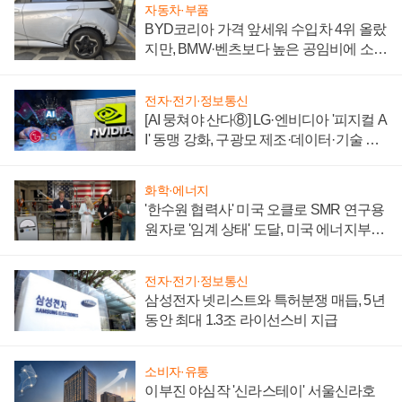
자동차·부품
BYD코리아 가격 앞세워 수입차 4위 올랐
지만, BMW·벤츠보다 높은 공임비에 소비
자 불만 폭발
전자·전기·정보통신
[AI 뭉쳐야 산다⑧] LG·엔비디아 '피지컬 A
I' 동맹 강화, 구광모 제조·데이터·기술 결
집해 종합 로보틱스 기업으로
화학·에너지
'한수원 협력사' 미국 오클로 SMR 연구용
원자로 '임계 상태' 도달, 미국 에너지부
"중요한 이정표"
전자·전기·정보통신
삼성전자 넷리스트와 특허분쟁 매듭, 5년
동안 최대 1.3조 라이선스비 지급
소비자·유통
이부진 야심작 '신라스테이' 서울신라호