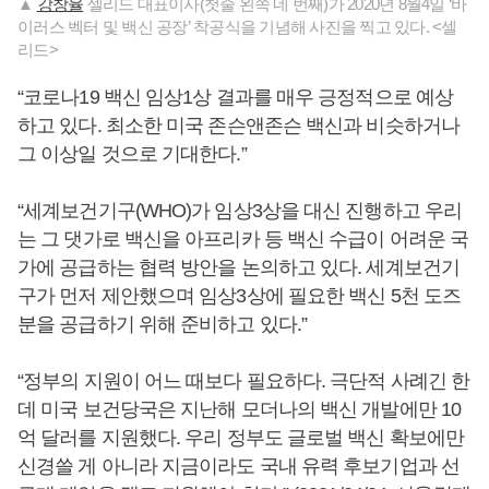
▲
강창율
셀리드 대표이사(첫줄 왼쪽 네 번째)가 2020년 8월4일 ‘바
이러스 벡터 및 백신 공장’ 착공식을 기념해 사진을 찍고 있다. <셀
리드>
“코로나19 백신 임상1상 결과를 매우 긍정적으로 예상
하고 있다. 최소한 미국 존슨앤존슨 백신과 비슷하거나
그 이상일 것으로 기대한다.”
“세계보건기구(WHO)가 임상3상을 대신 진행하고 우리
는 그 댓가로 백신을 아프리카 등 백신 수급이 어려운 국
가에 공급하는 협력 방안을 논의하고 있다. 세계보건기
구가 먼저 제안했으며 임상3상에 필요한 백신 5천 도즈
분을 공급하기 위해 준비하고 있다.”
“정부의 지원이 어느 때보다 필요하다. 극단적 사례긴 한
데 미국 보건당국은 지난해 모더나의 백신 개발에만 10
억 달러를 지원했다. 우리 정부도 글로벌 백신 확보에만
신경쓸 게 아니라 지금이라도 국내 유력 후보기업과 선