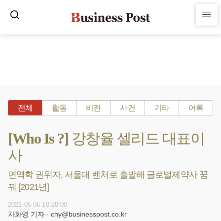
전체
활동
비전
사건
기타
어록
[Who Is ?] 강창율 셀리드 대표이
사
면역학 권위자, 서울대 벤처로 출발해 글로벌제약사 꿈
꿔 [2021년]
2021-05-06 10:20:00
차화영 기자 - chy@businesspost.co.kr