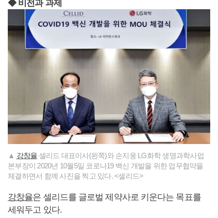
◆ 비전과 과제
▲
강창율
셀리드 대표이사(왼쪽)와 손지웅 LG화학 생명과학사업
본부장이 2020년 10월5일 코로나19 백신 개발을 위한 업무협약을
체결하면서 함께 사진을 찍고 있다. <셀리드>
강창율
은 셀리드를 글로벌 제약사로 키운다는 목표를
세워두고 있다.