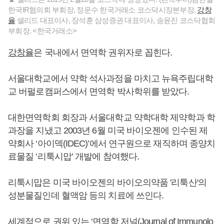
한국IR협의회 부회장, 정운수 한국거래소 코스닥시장본부장,
강창
율
셀리드 대표이사, 장석훈 삼성증권 대표이사, 송윤진 코스닥협회
부회장. <한국거래소>
강창율
은 국내에서 면역학 권위자로 꼽힌다.
서울대학교에서 약학 석사과정을 마치고 뉴욕주립대학
교 버펄로캠퍼스에서 면역학 박사학위를 받았다.
대한면역학회 회장과 서울대학교 약학대학 제약학과 학
과장을 지냈고 2003년 6월 미국 바이오젠에 인수된 제
약회사 ‘아이덱(IDEC)’에서 연구원으로 재직하며 종양치
료물질 ‘리툭시맙’ 개발에 참여했다.
리툭시맙은 미국 바이오젠의 바이오의약품 '리툭산'의
성분물질인데 혈액암 등의 치료에 쓰인다.
세계적으로 권위 있는 ‘면역학 저널(Journal of Immunolo