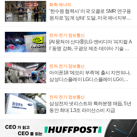
화학·에너지
'한수원 협력사' 미국 오클로 SMR 연구용
원자로 '임계 상태' 도달, 미국 에너지부
"중요한 이정표"
전자·전기·정보통신
[AI 뭉쳐야 산다⑧] LG·엔비디아 '피지컬 A
I' 동맹 강화, 구광모 제조·데이터·기술 결
집해 종합 로보틱스 기업으로
전자·전기·정보통신
아이폰18 '메모리 부족'에 출시 지연되나,
삼성디스플레이 LG디스플레이 LG이노
텍 '탈애플' 수익 다각화 속도
전자·전기·정보통신
삼성전자 넷리스트와 특허분쟁 매듭, 5년
동안 최대 1.3조 라이선스비 지급