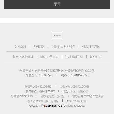
PC버전
회사소개
윤리강령
개인정보처리방침
이용자위원회
청소년보호정책
정정·반론보도
기사심의규정
불편신고
서울특별시 성동구 성수일로 39-34 서울숲더스페이스 12층
대표전화 : 1800-6522
팩스 : 070-4015-8658
편집국 : 070-4010-8512
사업본부 : 070-4010-7078
등록번호 : 서울 아 02897
제호 : 비즈니스포스트
등록일: 2013.11.13
발행·편집인 : 강석운
발행일자: 2013년 12월 2일
청소년보호책임자 : 강석운
ISSN : 2636-171X
Copyright ⓒ
B
USINESSPOST
. All rights reserved.