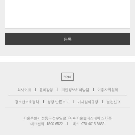
PC버전
회사소개
윤리강령
개인정보처리방침
이용자위원회
청소년보호정책
정정·반론보도
기사심의규정
불편신고
서울특별시 성동구 성수일로 39-34 서울숲더스페이스 12층
대표전화 : 1800-6522
팩스 : 070-4015-8658