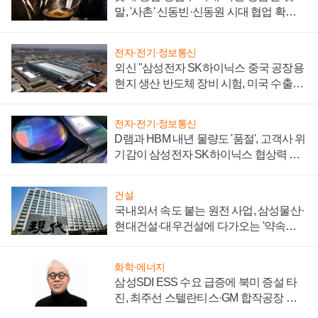
말, '사촌' 신동빈·신동원 시대 협업 확대
일로
전자·전기·정보통신
외신 "삼성전자 SK하이닉스 중국 공장용
현지 생산 반도체 장비 시험, 미국 수출통
제 대비"
전자·전기·정보통신
D램과 HBM 내년 물량도 '품절', 고객사 위
기감이 삼성전자 SK하이닉스 협상력 더
키워
건설
국내외서 속도 붙는 원전 사업, 삼성물산·
현대건설·대우건설에 다가오는 '약속의
시간'
화학·에너지
삼성SDI ESS 수요 급증에 북미 증설 타
진, 최주선 스텔란티스·GM 합작공장 건
설 재추진하나