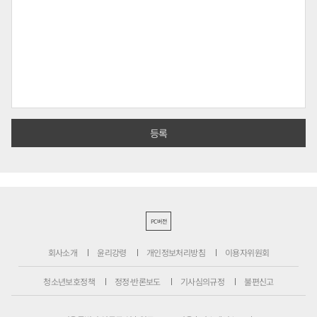
PC버전
회사소개
윤리강령
개인정보처리방침
이용자위원회
청소년보호정책
정정·반론보도
기사심의규정
불편신고