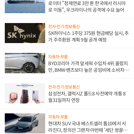
로이터 "정제연료 3만 톤 한국에서 러시아
로 이동", 우크라이나의 공격에 수요 늘어
전자·전기·정보통신
SK하이닉스 1주당 375원 현금배당 실시, 추
가 주주환원 계획 9월 공개 예정
자동차·부품
BYD코리아 가격 앞세워 수입차 4위 올랐지
만, BMW·벤츠보다 높은 공임비에 소비자
불만 폭발
전자·전기·정보통신
삼성전자, 갤럭시Z 폴드8 사전예약 개통 8
월31일까지 연장
자동차·부품
현대차 SUV 국내 베스트셀러 톱10에서 사
라진다, 정의선 그랜저·아반떼 '세단 쌍끌