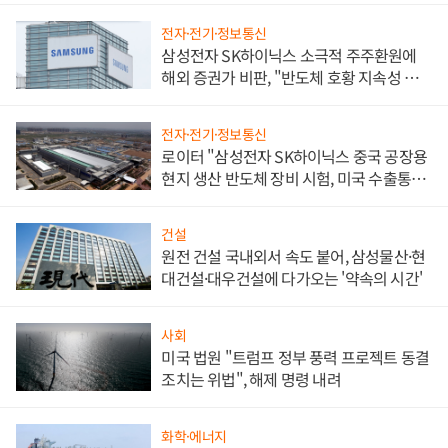
전자·전기·정보통신
삼성전자 SK하이닉스 소극적 주주환원에
해외 증권가 비판, "반도체 호황 지속성 의
문"
전자·전기·정보통신
로이터 "삼성전자 SK하이닉스 중국 공장용
현지 생산 반도체 장비 시험, 미국 수출통제
대비"
건설
원전 건설 국내외서 속도 붙어, 삼성물산·현
대건설·대우건설에 다가오는 '약속의 시간'
사회
미국 법원 "트럼프 정부 풍력 프로젝트 동결
조치는 위법", 해제 명령 내려
화학·에너지