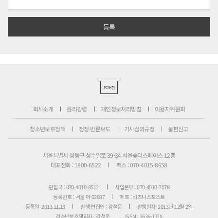
PC버전
회사소개
윤리강령
개인정보처리방침
이용자위원회
청소년보호정책
정정·반론보도
기사심의규정
불편신고
서울특별시 성동구 성수일로 39-34 서울숲더스페이스 12층
대표전화 : 1800-6522
팩스 : 070-4015-8658
편집국 : 070-4010-8512
사업본부 : 070-4010-7078
등록번호 : 서울 아 02897
제호 : 비즈니스포스트
등록일: 2013.11.13
발행·편집인 : 강석운
발행일자: 2013년 12월 2일
청소년보호책임자 : 강석운
ISSN : 2636-171X