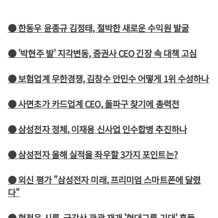
● 한동우 윤종규 김정태, 절박한 새로운 수익원 발굴
● '박현주 발' 지각변동, 증권사 CEO 긴장 속 대책 고심
● 보험업계 무한경쟁, 김창수 안민수 어떻게 1위 수성하나
● 사면초가 카드업계 CEO, 돌파구 찾기에 총력전
● 삼성전자 정체, 이재용 신사업 인수합병 추진하나
● 삼성전자 올해 실적을 좌우할 3가지 포인트는?
● 외신 평가 "삼성전자 미래, 프리미엄 스마트폰에 달렸
다"
● 현정은 시름, 금강산 관광 재개 '현대그룹 기대' 흔들