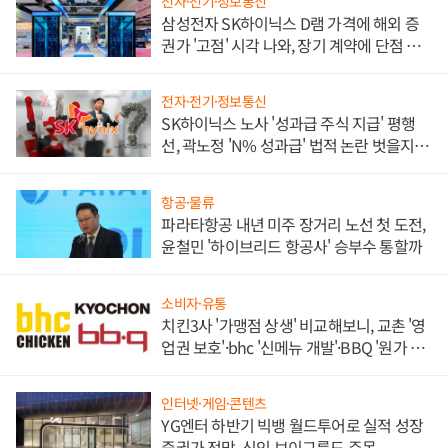
전자·전기·정보통신
삼성전자 SK하이닉스 D램 가격에 해외 증
권가 '고점' 시각 나와, 장기 계약에 단점 부
각
전자·전기·정보통신
SK하이닉스 노사 '성과급 주식 지급' 평행
선, 곽노정 'N% 성과급' 법적 논란 벗을지 주
목
항공·물류
파라타항공 내년 미주 장거리 노선 첫 도전,
윤철민 '하이브리드 항공사' 승부수 통할까
소비자·유통
치킨3사 '가맹점 상생' 비교해보니, 교촌 '영
업권 보호'·bhc '신메뉴 개발'·BBQ '원가 부
담'
인터넷·게임·콘텐츠
YG엔터 하반기 빅뱅 월드투어로 실적 성장
증권가 전망, 신인 보이그룹도 주목