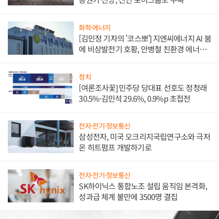
화학·에너지
[김민정 기자의 '코스뽀'] 지엔씨에너지 AI 붐
에 비상발전기 호황, 안병철 친환경 에너지
발전전문기업 향한다
정치
[여론조사꽃] 민주당 당대표 선호도 정청래
30.5%·김민석 29.6%, 0.9%p 초접전
전자·전기·정보통신
삼성전자, 미국 오크리지국립연구소와 극저
온 히트펌프 개발하기로
전자·전기·정보통신
SK하이닉스 통합노조 설립 움직임 본격화,
성과급 체계 불만에 3500명 결집