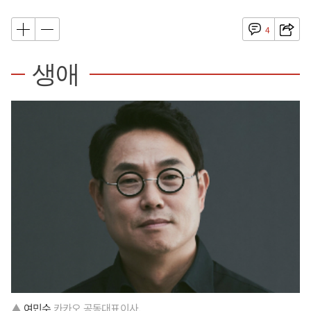
4
생애
▲
여민수
카카오 공동대표이사.