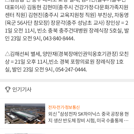
대표이사) 김동현 김현미(충주시 건강가정·다문화가족지원
센터 직원) 김현진(충주시 교육지원청 직원) 부친상, 차동영
(육군 56사단 참모장) 장문각(충주 성남초 교사) 장인상 = 2
1일 오전 11시, 빈소 충북 충주건대병원 장례식장 5호실, 발
인 23일 오전 9시, 043-840-8444.
△김해선씨 별세, 양만재(경북장애인권익옹호기관장) 모친
상 = 21일 오후 11시,빈소 경북 포항의료원 장례식장 1호
실, 발인 23일 오전 9시, 054-247-0444.
인기기사
전자·전기·정보통신
외신 "삼성전자 SK하이닉스 중국 공장용 현
지 생산 반도체 장비 시험, 미국 수출통제 대
비"