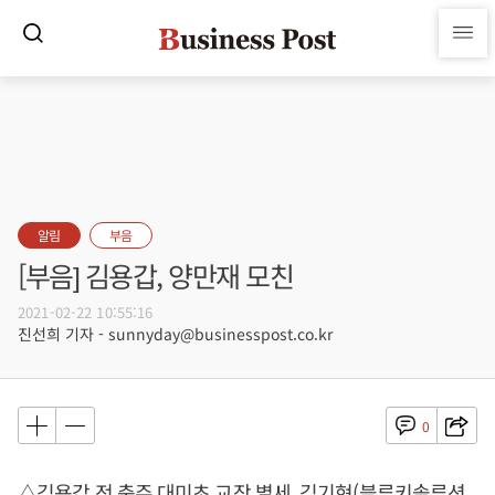
알림
부음
[부음] 김용갑, 양만재 모친
2021-02-22 10:55:16
진선희 기자 - sunnyday@businesspost.co.kr
0
△김용갑 전 충주 대미초 교장 별세, 김기현(블루키솔루션