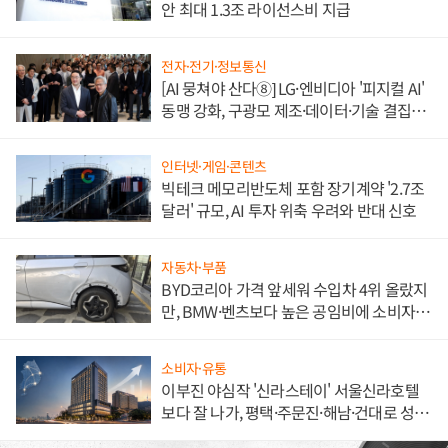
안 최대 1.3조 라이선스비 지급
전자·전기·정보통신
[AI 뭉쳐야 산다⑧] LG·엔비디아 '피지컬 AI'
동맹 강화, 구광모 제조·데이터·기술 결집
해 종합 로보틱스 기업으로
인터넷·게임·콘텐츠
빅테크 메모리반도체 포함 장기계약 '2.7조
달러' 규모, AI 투자 위축 우려와 반대 신호
자동차·부품
BYD코리아 가격 앞세워 수입차 4위 올랐지
만, BMW·벤츠보다 높은 공임비에 소비자
불만 폭발
소비자·유통
이부진 야심작 '신라스테이' 서울신라호텔
보다 잘 나가, 평택·주문진·해남·건대로 성
장판 더 넓힌다