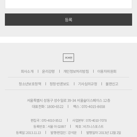
PC버전
회사소개
윤리강령
개인정보처리방침
이용자위원회
청소년보호정책
정정·반론보도
기사심의규정
불편신고
서울특별시 성동구 성수일로 39-34 서울숲더스페이스 12층
대표전화 : 1800-6522
팩스 : 070-4015-8658
편집국 : 070-4010-8512
사업본부 : 070-4010-7078
등록번호 : 서울 아 02897
제호 : 비즈니스포스트
등록일: 2013.11.13
발행·편집인 : 강석운
발행일자: 2013년 12월 2일