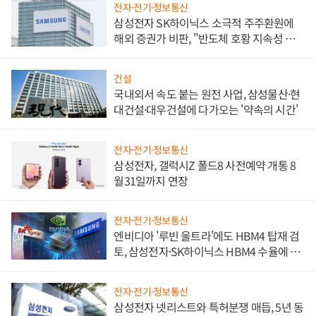
전자·전기·정보통신
삼성전자 SK하이닉스 소극적 주주환원에
해외 증권가 비판, "반도체 호황 지속성 의
문"
건설
국내외서 속도 붙는 원전 사업, 삼성물산·현
대건설·대우건설에 다가오는 '약속의 시간'
전자·전기·정보통신
삼성전자, 갤럭시Z 폴드8 사전예약 개통 8
월31일까지 연장
전자·전기·정보통신
엔비디아 '루빈 울트라'에도 HBM4 탑재 검
토, 삼성전자·SK하이닉스 HBM4 수율에 주
도권 갈린다
전자·전기·정보통신
삼성전자 넷리스트와 특허분쟁 매듭, 5년 동