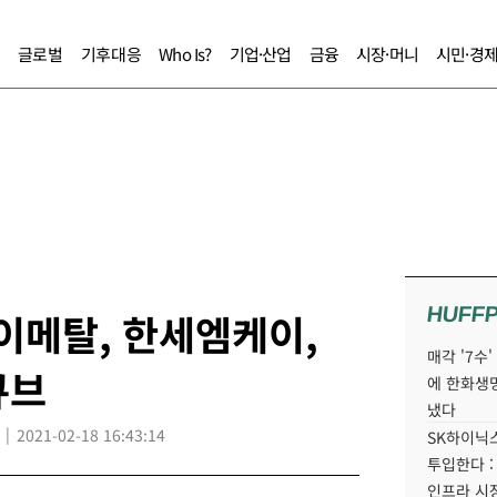
글로벌
기후대응
Who Is?
기업·산업
금융
시장·머니
시민·경
HUFF
이메탈, 한세엠케이,
매각 '7수
큐브
에 한화생
냈다
2021-02-18 16:43:14
SK하이닉스
투입한다 :
인프라 시