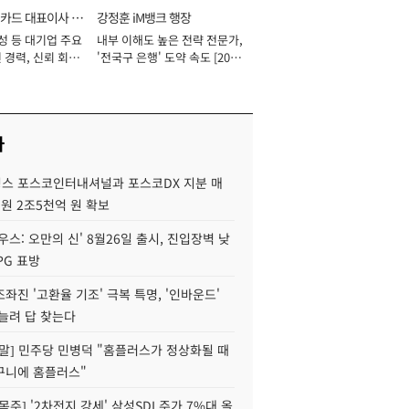
카드 대표이사 사
강정훈 iM뱅크 행장
성 등 대기업 주요
내부 이해도 높은 전략 전문가,
 경력, 신뢰 회복
'전국구 은행' 도약 속도 [2026
[2026년]
년]
사
스 포스코인터내셔널과 포스코DX 지분 매
재원 2조5천억 원 확보
우스: 오만의 신' 8월26일 출시, 진입장벽 낮
PG 표방
좌진 '고환율 기조' 극복 특명, '인바운드'
늘려 답 찾는다
정말] 민주당 민병덕 "홈플러스가 정상화될 때
구니에 홈플러스"
목주] '2차전지 강세' 삼성SDI 주가 7%대 올