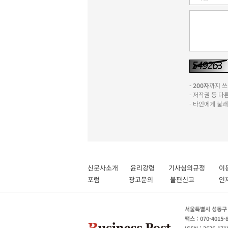
-
200자
까지 쓰실
- 저작권 등 
- 타인에게 불
신문사소개
윤리강령
기사심의규정
이
포럼
광고문의
불편신고
서울특별시 성동구 성
팩스 : 070-4015-
ISSN : 2636-171