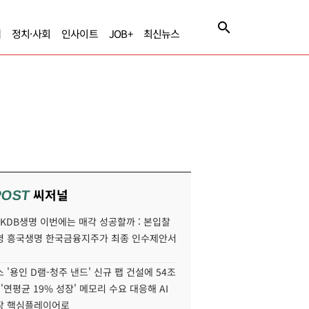
제
정치·사회
인사이트
JOB+
최신뉴스
씨저널
POST
' KDB생명 이번에는 매각 성공할까 : 본입찰
명 흥국생명 한국금융지주가 최종 인수제안서
 '용인 D램-청주 낸드' 신규 팹 건설에 54조
 '연평균 19% 성장' 메모리 수요 대응해 AI
장 핵심플레이어로