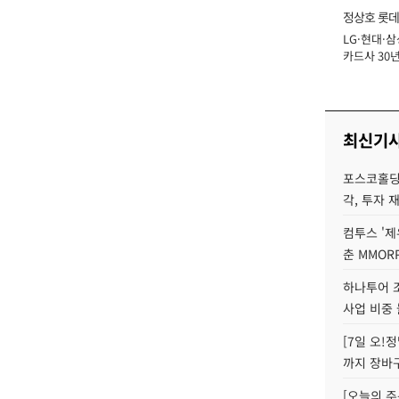
정상호 롯데
LG·현대·삼
장
카드사 30년
에 '초집중' 
최신기
포스코홀딩
각, 투자 
컴투스 '제
춘 MMOR
하나투어 조
사업 비중 
[7일 오!
까지 장바
[오늘의 주