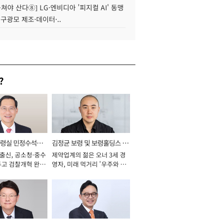
 뭉쳐야 산다⑧] LG·엔비디아 '피지컬 AI' 동맹
 구광모 제조·데이터·..
?
통령실 민정수석비
김정균 보령 및 보령홀딩스 대
 출신, 공소청·중수
제약업계의 젊은 오너 3세 경
표이사 사장
두고 검찰개혁 완수
영자, 미래 먹거리 '우주와 헬
년]
스케어' 공들여 [2026년]