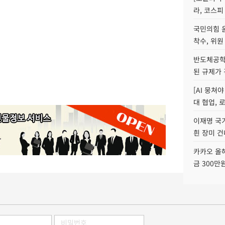
라, 코스피
국민의힘 
착수, 위원
반도체공학
된 규제가 
[AI 뭉쳐
대 협업, 
이재명 국
흰 장미 건
카카오 올해
금 300만