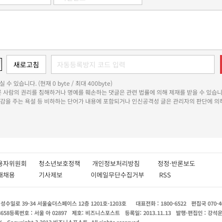
 수 있습니다. (현재 0 byte / 최대 400byte)
다른 사람의 권리를 침해하거나 명예를 훼손하는 댓글은 관련 법률에 의해 제재를 받을 수 있습니
쾌감을 주는 욕설 등 비하하는 단어가 내용에 포함되거나 인신공격성 글은 관리자의 판단에 의해
용자위원회
청소년보호정책
개인정보처리방침
정정·반론보도
인재채용
기사제보
이메일무단수집거부
RSS
수일로 39-34 서울숲더스페이스 12층 1201호-1203호
대표전화 : 1800-6522
편집국 070-4
8658
등록번호 : 서울 아 02897
제호: 비즈니스포스트
등록일: 2013.11.13
발행·편집인 : 강석
X
Copyright ? 2013 비즈니스포스트. All rights reserved.