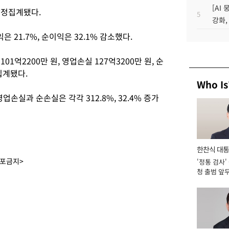
[AI
 잠정집계됐다.
5
강화,
은 21.7%, 순이익은 32.1% 감소했다.
1억2200만 원, 영업손실 127억3200만 원, 순
집계됐다.
Who Is
영업손실과 순손실은 각각 312.8%, 32.4% 증가
한찬식 대
배포금지>
'정통 검사'
서관
청 출범 앞
맡아 [2026