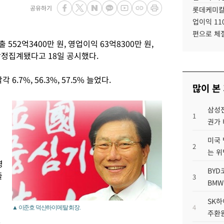
공유하기
롯데케미칼
업이익 11
편으로 체
52억3400만 원, 영업이익 63억8300만 원,
 잠정집계됐다고 18일 공시했다.
.7%, 56.3%, 57.5% 늘었다.
많이 본
삼성전
1
권가 
미국 
2
는 위
영
BYD
줄
3
BMW
SK하
4
▲ 이준호 덕산하이메탈 회장.
주환원
만