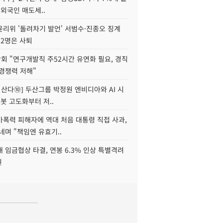
 외국인 매도세..
윤리위 '돌려차기 발언' 서범수·진종오 징계
 2명은 사퇴
회 "연구개발직 주52시간 유연화 필요, 경직
경쟁력 저해"
야 산다⑩] 두산그룹 박정원 엔비디아와 AI 시
로봇 고도화부터 저..
가폭력 피해자에 역대 처음 대통령 직접 사과,
네며 "책임엔 유효기..
 임금협상 타결, 연봉 6.3% 인상 특별격려
원