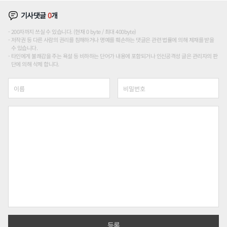
기사댓글
0
개
200자까지 쓰실 수 있습니다. (현재 0 byte / 최대 400byte)
저작권 등 다른 사람의 권리를 침해하거나 명예를 훼손하는 댓글은 관련 법률에 의해 제재를 받을
수 있습니다.
타인에게 불쾌감을 주는 욕설 등 비하하는 단어가 내용에 포함되거나 인신공격성 글은 관리자의 판
단에 의해 삭제 합니다.