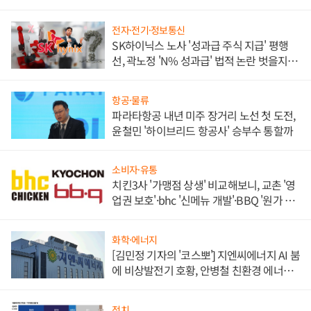
각
전자·전기·정보통신
SK하이닉스 노사 '성과급 주식 지급' 평행
선, 곽노정 'N% 성과급' 법적 논란 벗을지 주
목
항공·물류
파라타항공 내년 미주 장거리 노선 첫 도전,
윤철민 '하이브리드 항공사' 승부수 통할까
소비자·유통
치킨3사 '가맹점 상생' 비교해보니, 교촌 '영
업권 보호'·bhc '신메뉴 개발'·BBQ '원가 부
담'
화학·에너지
[김민정 기자의 '코스뽀'] 지엔씨에너지 AI 붐
에 비상발전기 호황, 안병철 친환경 에너지
발전전문기업 향한다
정치