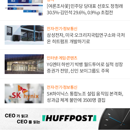
[여론조사꽃] 민주당 당대표 선호도 정청래
30.5%·김민석 29.6%, 0.9%p 초접전
전자·전기·정보통신
삼성전자, 미국 오크리지국립연구소와 극저
온 히트펌프 개발하기로
인터넷·게임·콘텐츠
YG엔터 하반기 빅뱅 월드투어로 실적 성장
증권가 전망, 신인 보이그룹도 주목
전자·전기·정보통신
SK하이닉스 통합노조 설립 움직임 본격화,
성과급 체계 불만에 3500명 결집