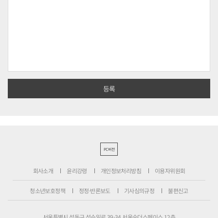
PC버전
회사소개
윤리강령
개인정보처리방침
이용자위원회
청소년보호정책
정정·반론보도
기사심의규정
불편신고
서울특별시 성동구 성수일로 39-34 서울숲더스페이스 12층