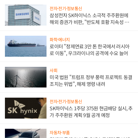
전자·전기·정보통신
삼성전자 SK하이닉스 소극적 주주환원에
해외 증권가 비판, "반도체 호황 지속성 의
문"
화학·에너지
로이터 "정제연료 3만 톤 한국에서 러시아
로 이동", 우크라이나의 공격에 수요 늘어
사회
미국 법원 "트럼프 정부 풍력 프로젝트 동결
조치는 위법", 해제 명령 내려
전자·전기·정보통신
SK하이닉스 1주당 375원 현금배당 실시, 추
가 주주환원 계획 9월 공개 예정
자동차·부품