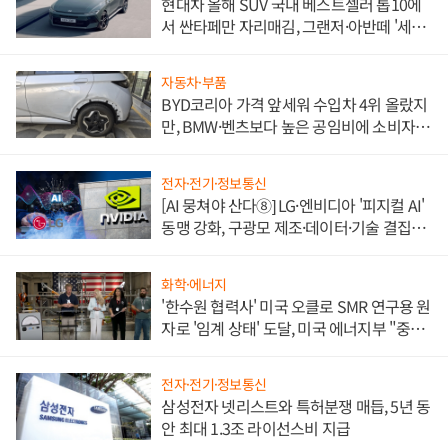
현대차 올해 SUV 국내 베스트셀러 톱10에
서 싼타페만 자리매김, 그랜저·아반떼 '세단
쌍끌이'로 내수 방어
자동차·부품
BYD코리아 가격 앞세워 수입차 4위 올랐지
만, BMW·벤츠보다 높은 공임비에 소비자
불만 폭발
전자·전기·정보통신
[AI 뭉쳐야 산다⑧] LG·엔비디아 '피지컬 AI'
동맹 강화, 구광모 제조·데이터·기술 결집
해 종합 로보틱스 기업으로
화학·에너지
'한수원 협력사' 미국 오클로 SMR 연구용 원
자로 '임계 상태' 도달, 미국 에너지부 "중요
한 이정표"
전자·전기·정보통신
삼성전자 넷리스트와 특허분쟁 매듭, 5년 동
안 최대 1.3조 라이선스비 지급