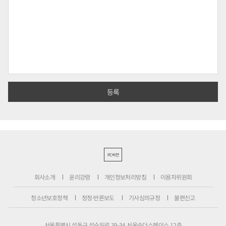
PC버전
회사소개
윤리강령
개인정보처리방침
이용자위원회
청소년보호정책
정정·반론보도
기사심의규정
불편신고
서울특별시 성동구 성수일로 39-34 서울숲더스페이스 12층