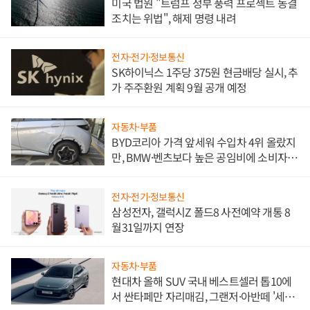
미국 법원 "트럼프 정부 풍력 프로젝트 동결
조치는 위법", 해제 명령 내려
전자·전기·정보통신
SK하이닉스 1주당 375원 현금배당 실시, 추
가 주주환원 계획 9월 공개 예정
자동차·부품
BYD코리아 가격 앞세워 수입차 4위 올랐지
만, BMW·벤츠보다 높은 공임비에 소비자
불만 폭발
전자·전기·정보통신
삼성전자, 갤럭시Z 폴드8 사전예약 개통 8
월31일까지 연장
자동차·부품
현대차 올해 SUV 국내 베스트셀러 톱10에
서 싼타페만 자리매김, 그랜저·아반떼 '세단