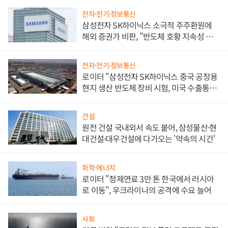
전자·전기·정보통신
삼성전자 SK하이닉스 소극적 주주환원에
해외 증권가 비판, "반도체 호황 지속성 의
문"
전자·전기·정보통신
로이터 "삼성전자 SK하이닉스 중국 공장용
현지 생산 반도체 장비 시험, 미국 수출통제
대비"
건설
원전 건설 국내외서 속도 붙어, 삼성물산·현
대건설·대우건설에 다가오는 '약속의 시간'
화학·에너지
로이터 "정제연료 3만 톤 한국에서 러시아
로 이동", 우크라이나의 공격에 수요 늘어
사회