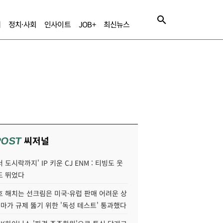
제
정치·사회
인사이트
JOB+
최신뉴스
씨저널
POST
 도시락까지' IP 키운 CJ ENM : 티빙도 웃
도 뛰었다
호 해치는 선크림은 미국·유럽 판매 어려운 상
콜마가 규제 뚫기 위한 '독성 테스트' 통과했다