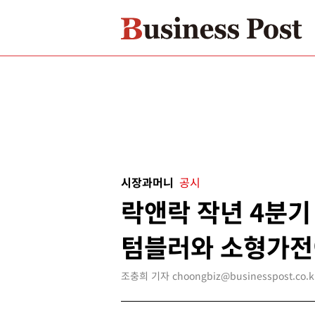
시장과머니
공시
락앤락 작년 4분기
텀블러와 소형가전
조충희 기자 choongbiz@businesspost.co.k