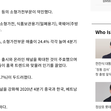
BMW
 등의 소형가전부문이 약진했다.
소형가전, 식품보관용기(밀폐용기), 쿡웨어(주방
.
Who Is
 소형가전부문 매출이 24.4% 각각 늘며 4분기
출시와 온라인 채널을 확대한 것이 주효했으며
한찬식 대
이 홈쿡 트렌드와 맞물려 인기를 끌었다.
'정통 검사'
서관
청 출범 앞
7%)이 두드러졌다.
맡아 [2026
을 강화해 2020년 4분기 중국과 한국, 베트남
하다.
정상호 롯데