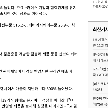
LG·현대·삼
장
카드사 30년
7% 늘었다. 주요 e커머스 기업과 협력관계를 유지
에 '초집중' 
출시한 것이 성과로 이어졌다.
문 516.2%, 베버리지웨어부문 25.9%, 식
최신기
LH 시흥거
년 11월 
 젊은층을 겨냥한 텀블러 제품 등을 선보여 베버
[K-GX에
대 메가프
포드 '3만
인 판매채널이 타격을 받았지만 온라인 매출이
국 CATL과
.
[데스크리포
2행사에서 매출이 지난해보다 300% 늘어났다.
나오나
민주당 한
로나19의 영향에도 분기마다 성장을 이어갔다"며
'대법관 공
 반영한 제품을 출시해 성장을 이어가겠다”고 말