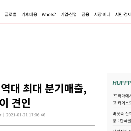
글로벌
기후대응
Who Is?
기업·산업
금융
시장·머니
시민·경
HUFF
 역대 최대 분기매출,
'드라마에서
이 견인
고 커머스
바닷속 산
r
2021-01-21 17:06:46
황 : 한국