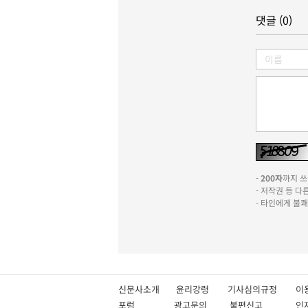
댓글 (0)
-
200자
까지 쓰실
- 저작권 등 
- 타인에게 불
신문사소개
윤리강령
기사심의규정
이
포럼
광고문의
불편신고