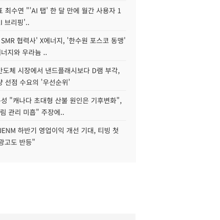
 최수연 "'AI 탭' 한 달 만에 월간 사용자 1
I 브리핑'..
 SMR 협력사' X에너지, '한수원 포스코 동맹'
너지와 우라늄 ..
리반도체 시장에서 낸드플래시보다 D램 부각,
 선점 수요의 '우선순위'
성 "캐나다 초대형 산불 원인은 기후변화",
림 관리 미흡" 주장에..
JENM 하반기 영업이익 개선 기대, 티빙 첫
광고도 반등"