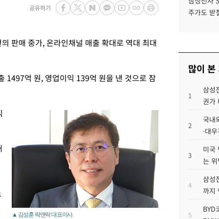
삼성전자 
공유하기
주가도 받칠
의 판매 중가, 온라인채널 매출 확대로 역대 최대
많이 본
1497억 원, 영업이익 139억 원을 낸 것으로 잠
삼성전
1
권가 
익
국내외
2
·대우
매
미국 
3
는 위
삼성전
4
까지
주
BYD
5
▲ 김성훈 락앤락 대표이사.