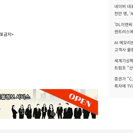
네이버 대표
천만 명, 'A
'DL이앤씨
센트러스에
배포금지>
AI 메모
고객사 물량
세계기상특
트럼프 "산
증권가 "C
흑자에 TV