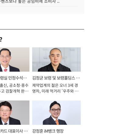
·벤츠보다 높은 공임비에 소비자 ..
?
통령실 민정수석비
김정균 보령 및 보령홀딩스 대
 출신, 공소청·중수
제약업계의 젊은 오너 3세 경
표이사 사장
두고 검찰개혁 완수
영자, 미래 먹거리 '우주와 헬
년]
스케어' 공들여 [2026년]
카드 대표이사 사
강정훈 iM뱅크 행장