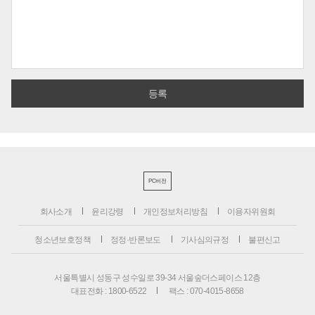
PC버전
회사소개
윤리강령
개인정보처리방침
이용자위원회
청소년보호정책
정정·반론보도
기사심의규정
불편신고
서울특별시 성동구 성수일로 39-34 서울숲더스페이스 12층
대표전화 : 1800-6522
팩스 : 070-4015-8658