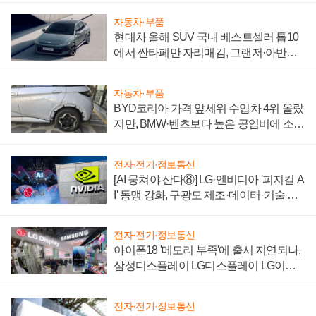
자동차·부품
현대차 올해 SUV 국내 베스트셀러 톱10
에서 싼타페만 자리매김, 그랜저·아반떼
'세단 쌍끌이'로 내수 방어
자동차·부품
BYD코리아 가격 앞세워 수입차 4위 올랐
지만, BMW·벤츠보다 높은 공임비에 소비
자 불만 폭발
전자·전기·정보통신
[AI 뭉쳐야 산다⑧] LG·엔비디아 '피지컬 A
I' 동맹 강화, 구광모 제조·데이터·기술 결
집해 종합 로보틱스 기업으로
전자·전기·정보통신
아이폰18 '메모리 부족'에 출시 지연되나,
삼성디스플레이 LG디스플레이 LG이노
텍 '탈애플' 수익 다각화 속도
전자·전기·정보통신