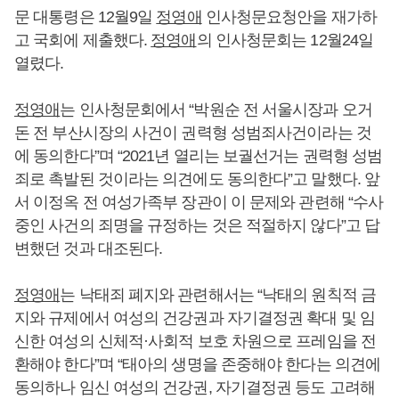
문 대통령은 12월9일
정영애
인사청문요청안을 재가하
고 국회에 제출했다.
정영애
의 인사청문회는 12월24일
열렸다.
정영애
는 인사청문회에서 “박원순 전 서울시장과 오거
돈 전 부산시장의 사건이 권력형 성범죄사건이라는 것
에 동의한다”며 “2021년 열리는 보궐선거는 권력형 성범
죄로 촉발된 것이라는 의견에도 동의한다”고 말했다. 앞
서 이정옥 전 여성가족부 장관이 이 문제와 관련해 “수사
중인 사건의 죄명을 규정하는 것은 적절하지 않다”고 답
변했던 것과 대조된다.
정영애
는 낙태죄 폐지와 관련해서는 “낙태의 원칙적 금
지와 규제에서 여성의 건강권과 자기결정권 확대 및 임
신한 여성의 신체적·사회적 보호 차원으로 프레임을 전
환해야 한다”며 “태아의 생명을 존중해야 한다는 의견에
동의하나 임신 여성의 건강권, 자기결정권 등도 고려해