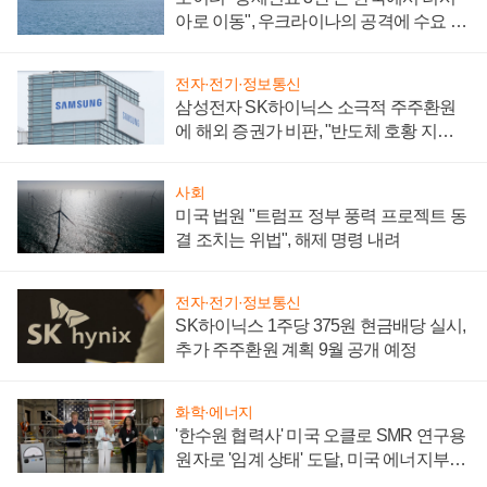
아로 이동", 우크라이나의 공격에 수요 늘
어
전자·전기·정보통신
삼성전자 SK하이닉스 소극적 주주환원
에 해외 증권가 비판, "반도체 호황 지속
성 의문"
사회
미국 법원 "트럼프 정부 풍력 프로젝트 동
결 조치는 위법", 해제 명령 내려
전자·전기·정보통신
SK하이닉스 1주당 375원 현금배당 실시,
추가 주주환원 계획 9월 공개 예정
화학·에너지
'한수원 협력사' 미국 오클로 SMR 연구용
원자로 '임계 상태' 도달, 미국 에너지부
"중요한 이정표"