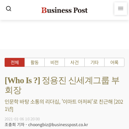
전체
활동
비전
사건
기타
어록
[Who Is ?] 정용진 신세계그룹 부
회장
인문학 바탕 소통의 리더십, '이마트 아저씨'로 친근해 [202
1년]
2021-01-06 10:20:00
조충희 기자 - choongbiz@businesspost.co.kr