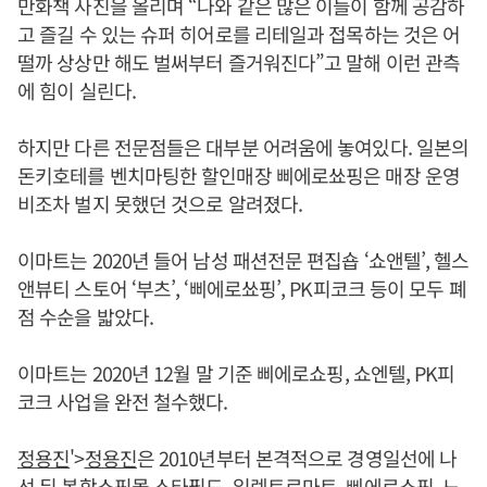
만화책 사진을 올리며 “나와 같은 많은 이들이 함께 공감하
고 즐길 수 있는 슈퍼 히어로를 리테일과 접목하는 것은 어
떨까 상상만 해도 벌써부터 즐거워진다”고 말해 이런 관측
에 힘이 실린다.
하지만 다른 전문점들은 대부분 어려움에 놓여있다. 일본의
돈키호테를 벤치마팅한 할인매장 삐에로쑈핑은 매장 운영
비조차 벌지 못했던 것으로 알려졌다.
이마트는 2020년 들어 남성 패션전문 편집숍 ‘쇼앤텔’, 헬스
앤뷰티 스토어 ‘부츠’, ‘삐에로쑈핑’, PK피코크 등이 모두 폐
점 수순을 밟았다.
이마트는 2020년 12월 말 기준 삐에로쇼핑, 쇼엔텔, PK피
코크 사업을 완전 철수했다.
정용진
'>
정용진
은 2010년부터 본격적으로 경영일선에 나
선 뒤 복합쇼핑몰 스타필드, 일렉트로마트, 삐에로쇼핑, 노