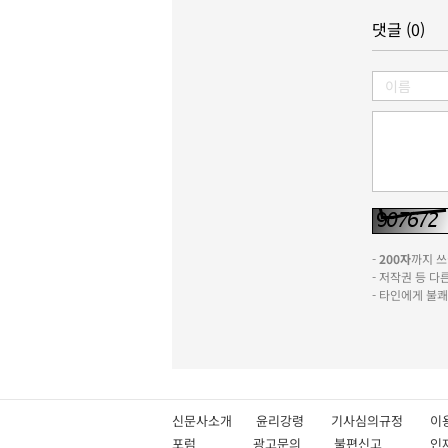
댓글 (0)
-
200자
까지 쓰실
- 저작권 등 
- 타인에게 불
신문사소개
윤리강령
기사심의규정
이
포럼
광고문의
불편신고