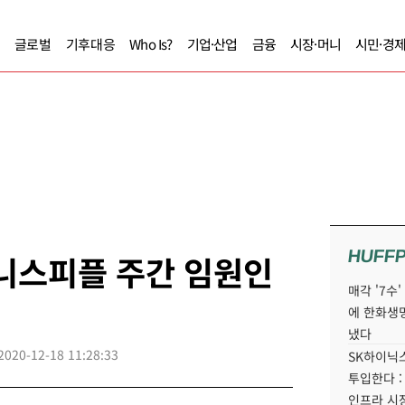
글로벌
기후대응
Who Is?
기업·산업
금융
시장·머니
시민·경
HUFF
즈니스피플 주간 임원인
매각 '7수
에 한화생
냈다
2020-12-18 11:28:33
SK하이닉스
투입한다 :
인프라 시