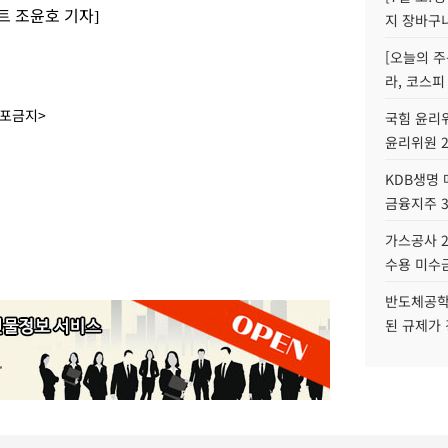
 조윤호 기자]
지 장바구
[오늘의 주
라, 코스피
배포금지>
국힘 윤리위
윤리위원 
KDB생명
금융지주 
가스공사 2
수용 미수금
반도체공학
된 규제가 