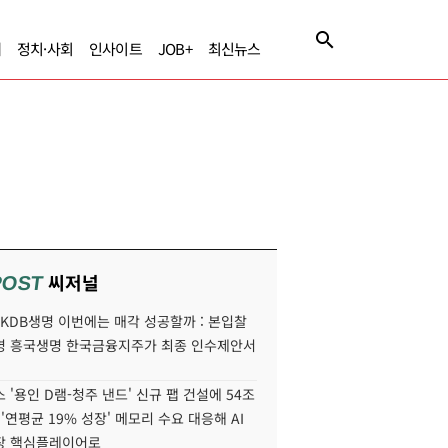
제
정치·사회
인사이트
JOB+
최신뉴스
씨저널
POST
' KDB생명 이번에는 매각 성공할까 : 본입찰
명 흥국생명 한국금융지주가 최종 인수제안서
 '용인 D램-청주 낸드' 신규 팹 건설에 54조
 '연평균 19% 성장' 메모리 수요 대응해 AI
장 핵심플레이어로