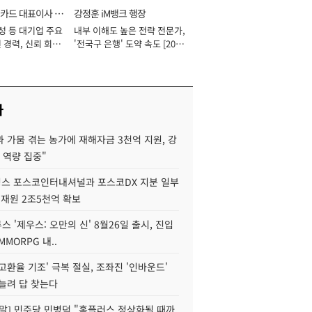
카드 대표이사 사
강정훈 iM뱅크 행장
성 등 대기업 주요
내부 이해도 높은 전략 전문가,
 경력, 신뢰 회복
'전국구 은행' 도약 속도 [2026
[2026년]
년]
사
 가뭄 겪는 농가에 재해자금 3천억 지원, 강
 역량 집중"
스 포스코인터내셔널과 포스코DX 지분 일부
 재원 2조5천억 확보
투스 '제우스: 오만의 신' 8월26일 출시, 진입
MMORPG 내..
고환율 기조' 극복 절실, 조좌진 '인바운드'
늘려 답 찾는다
정말] 민주당 민병덕 "홈플러스 정상화될 때까