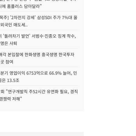
니에 홈플러스 담아달라"
목주] '2차전지 강세' 삼성SDI 주가 7%대 올
 외국인 매도세..
 '돌려차기 발언' 서범수·진종오 징계 착수,
2명은 사퇴
 매각 본입찰에 한화생명 흥국생명 한국투자
3곳 참여
분기 영업이익 6753억으로 66.9% 늘어, 민
은 13.5조
회 "연구개발직 주52시간 유연화 필요, 경직
경쟁력 저해"