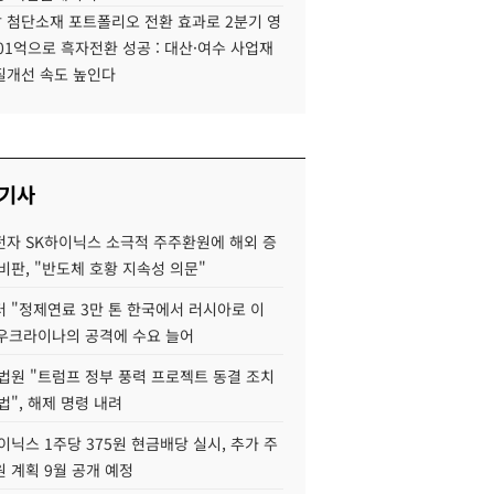
 첨단소재 포트폴리오 전환 효과로 2분기 영
01억으로 흑자전환 성공 : 대산·여수 사업재
질개선 속도 높인다
 기사
자 SK하이닉스 소극적 주주환원에 해외 증
비판, "반도체 호황 지속성 의문"
 "정제연료 3만 톤 한국에서 러시아로 이
 우크라이나의 공격에 수요 늘어
법원 "트럼프 정부 풍력 프로젝트 동결 조치
법", 해제 명령 내려
이닉스 1주당 375원 현금배당 실시, 추가 주
 계획 9월 공개 예정