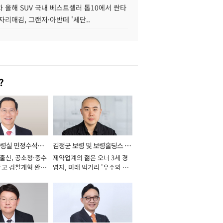
 올해 SUV 국내 베스트셀러 톱10에서 싼타
자리매김, 그랜저·아반떼 '세단..
?
통령실 민정수석비
김정균 보령 및 보령홀딩스 대
 출신, 공소청·중수
제약업계의 젊은 오너 3세 경
표이사 사장
두고 검찰개혁 완수
영자, 미래 먹거리 '우주와 헬
년]
스케어' 공들여 [2026년]