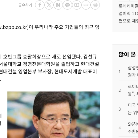
공유하기
롯데케미칼
업이익 11
편으로 체
zpp.co.kr)이 우리나라 주요 기업들의 최근 임
많이 본
이 호반그룹 총괄회장으로 새로 선임됐다. 김선규
 서울대학교 경영전문대학원을 졸업하고 현대건설
삼성전
. 현대건설 영업본부 부사장, 현대도시개발 대표이
1
권가 
.
로이터
2
동",
미국 
교
3
는 위
에
터
SK하
4
부
주환원