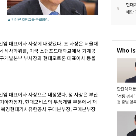
현대차
5
페만 
▲ 김선규 호반그룹 총괄회장.
임 대표이사 사장에 내정됐다. 조 사장은 서울대
Who Is
서 석사학위를, 미국 스탠포드대학교에서 기계공
연구개발본부 부사장과 현대오트론 대표이사 등을
한찬식 대
임 대표이사 사장으로 내정됐다. 정 사장은 부산
'정통 검사'
서관
 기아자동차, 현대모비스의 부품개발 부문에서 재
청 출범 앞
맡아 [2026
, 북경현대기차유한공사 구매본부장, 구매본부장