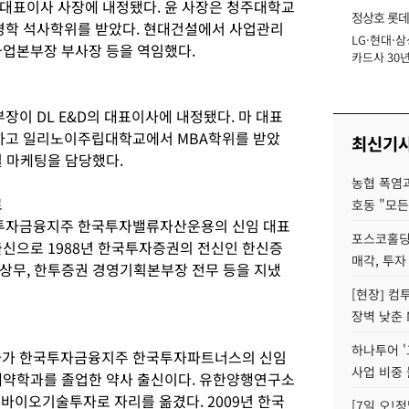
대표이사 사장에 내정됐다. 윤 사장은 청주대학교
정상호 롯데
학 석사학위를 받았다. 현대건설에서 사업관리
LG·현대·삼
장
사업본부장 부사장 등을 역임했다.
카드사 30년
에 '초집중' 
이 DL E&D의 대표이사에 내정됐다. 마 대표
하고 일리노이주립대학교에서 MBA학위를 받았
최신기
벌 마케팅을 담당했다.
농협 폭염과
로
호동 "모든
투자금융지주 한국투자밸류자산운용의 신임 대표
포스코홀딩
출신으로 1988년 한국투자증권의 전신인 한신증
매각, 투자
상무, 한투증권 경영기획본부장 전무 등을 지냈
[현장] 컴
장벽 낮춘 
하나투어 '
가 한국투자금융지주 한국투자파트너스의 신임
사업 비중 
제약학과를 졸업한 약사 출신이다. 유한양행연구소
바이오기술투자로 자리를 옮겼다. 2009년 한국
[7일 오!