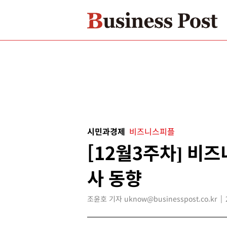
시민과경제
비즈니스피플
[12월3주차] 비
사 동향
조윤호 기자 uknow@businesspost.co.kr