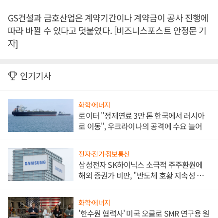
GS건설과 금호산업은 계약기간이나 계약금이 공사 진행에
따라 바뀔 수 있다고 덧붙였다. [비즈니스포스트 안정문 기
자]
인기기사
화학·에너지
로이터 "정제연료 3만 톤 한국에서 러시아
로 이동", 우크라이나의 공격에 수요 늘어
전자·전기·정보통신
삼성전자 SK하이닉스 소극적 주주환원에
해외 증권가 비판, "반도체 호황 지속성 의
문"
화학·에너지
'한수원 협력사' 미국 오클로 SMR 연구용 원