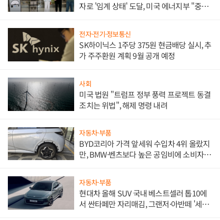
자로 '임계 상태' 도달, 미국 에너지부 "중요
한 이정표"
전자·전기·정보통신
SK하이닉스 1주당 375원 현금배당 실시, 추
가 주주환원 계획 9월 공개 예정
사회
미국 법원 "트럼프 정부 풍력 프로젝트 동결
조치는 위법", 해제 명령 내려
자동차·부품
BYD코리아 가격 앞세워 수입차 4위 올랐지
만, BMW·벤츠보다 높은 공임비에 소비자
불만 폭발
자동차·부품
현대차 올해 SUV 국내 베스트셀러 톱10에
서 싼타페만 자리매김, 그랜저·아반떼 '세단
쌍끌이'로 내수 방어