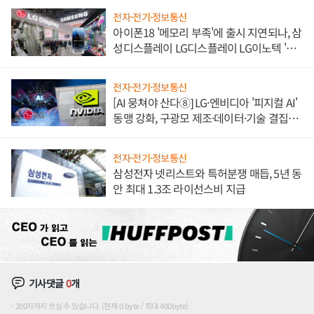
전자·전기·정보통신
아이폰18 '메모리 부족'에 출시 지연되나, 삼
성디스플레이 LG디스플레이 LG이노텍 '탈
애플' 수익 다각화 속도
전자·전기·정보통신
[AI 뭉쳐야 산다⑧] LG·엔비디아 '피지컬 AI'
동맹 강화, 구광모 제조·데이터·기술 결집
해 종합 로보틱스 기업으로
전자·전기·정보통신
삼성전자 넷리스트와 특허분쟁 매듭, 5년 동
안 최대 1.3조 라이선스비 지급
기사댓글
0
개
200자까지 쓰실 수 있습니다. (현재 0 byte / 최대 400byte)