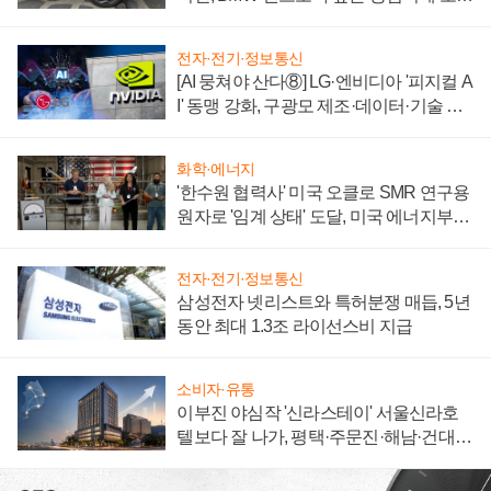
자 불만 폭발
전자·전기·정보통신
[AI 뭉쳐야 산다⑧] LG·엔비디아 '피지컬 A
I' 동맹 강화, 구광모 제조·데이터·기술 결
집해 종합 로보틱스 기업으로
화학·에너지
'한수원 협력사' 미국 오클로 SMR 연구용
원자로 '임계 상태' 도달, 미국 에너지부
"중요한 이정표"
전자·전기·정보통신
삼성전자 넷리스트와 특허분쟁 매듭, 5년
동안 최대 1.3조 라이선스비 지급
소비자·유통
이부진 야심작 '신라스테이' 서울신라호
텔보다 잘 나가, 평택·주문진·해남·건대로
성장판 더 넓힌다