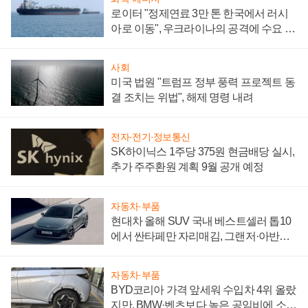
로이터 "정제연료 3만 톤 한국에서 러시
아로 이동", 우크라이나의 공격에 수요 늘
어
사회
미국 법원 "트럼프 정부 풍력 프로젝트 동
결 조치는 위법", 해제 명령 내려
전자·전기·정보통신
SK하이닉스 1주당 375원 현금배당 실시,
추가 주주환원 계획 9월 공개 예정
자동차·부품
현대차 올해 SUV 국내 베스트셀러 톱10
에서 싼타페만 자리매김, 그랜저·아반떼
'세단 쌍끌이'로 내수 방어
자동차·부품
BYD코리아 가격 앞세워 수입차 4위 올랐
지만, BMW·벤츠보다 높은 공임비에 소비