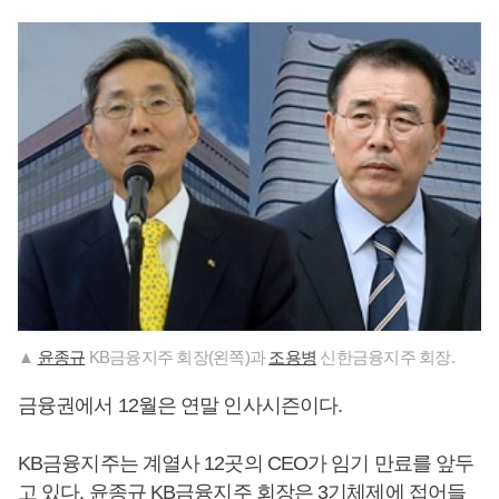
▲
윤종규
KB금융지주 회장(왼쪽)과
조용병
신한금융지주 회장.
금융권에서 12월은 연말 인사시즌이다.
KB금융지주는 계열사 12곳의 CEO가 임기 만료를 앞두
고 있다.
윤종규
KB금융지주 회장은 3기체제에 접어들