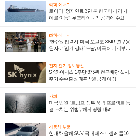
화학·에너지
로이터 "정제연료 3만 톤 한국에서 러시
아로 이동", 우크라이나의 공격에 수요 늘
어
화학·에너지
'한수원 협력사' 미국 오클로 SMR 연구용
원자로 '임계 상태' 도달, 미국 에너지부
"중요한 이정표"
전자·전기·정보통신
SK하이닉스 1주당 375원 현금배당 실시,
추가 주주환원 계획 9월 공개 예정
사회
미국 법원 "트럼프 정부 풍력 프로젝트 동
결 조치는 위법", 해제 명령 내려
자동차·부품
현대차 올해 SUV 국내 베스트셀러 톱10