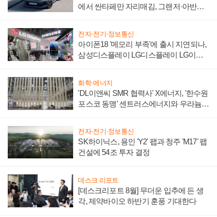
에서 싼타페만 자리매김, 그랜저·아반떼
'세단 쌍끌이'로 내수 방어
전자·전기·정보통신
아이폰18 '메모리 부족'에 출시 지연되나,
삼성디스플레이 LG디스플레이 LG이노
텍 '탈애플' 수익 다각화 속도
화학·에너지
'DL이앤씨 SMR 협력사' X에너지, '한수원
포스코 동맹' 센트러스에너지와 우라늄
계약 체결
전자·전기·정보통신
SK하이닉스, 용인 'Y2' 팹과 청주 'M17' 팹
건설에 54조 투자 결정
데스크 리포트
[데스크리포트 8월] 무더운 입추에 든 생
각, 제약바이오 하반기 훈풍 기대한다