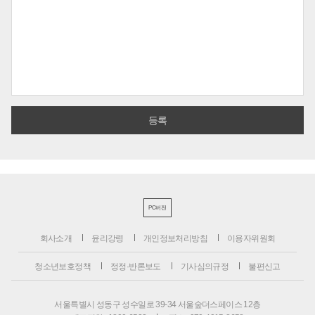
PC버전
회사소개
윤리강령
개인정보처리방침
이용자위원회
청소년보호정책
정정·반론보도
기사심의규정
불편신고
서울특별시 성동구 성수일로 39-34 서울숲더스페이스 12층