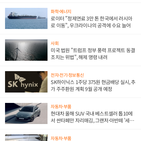
문"
화학·에너지
로이터 "정제연료 3만 톤 한국에서 러시아
로 이동", 우크라이나의 공격에 수요 늘어
사회
미국 법원 "트럼프 정부 풍력 프로젝트 동결
조치는 위법", 해제 명령 내려
전자·전기·정보통신
SK하이닉스 1주당 375원 현금배당 실시, 추
가 주주환원 계획 9월 공개 예정
자동차·부품
현대차 올해 SUV 국내 베스트셀러 톱10에
서 싼타페만 자리매김, 그랜저·아반떼 '세단
쌍끌이'로 내수 방어
자동차·부품