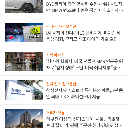
BYD코리아 가격 앞세워 수입차 4위 올랐지
만, BMW·벤츠보다 높은 공임비에 소비자
불만 폭발
전자·전기·정보통신
[AI 뭉쳐야 산다⑧] LG·엔비디아 '피지컬 AI'
동맹 강화, 구광모 제조·데이터·기술 결집
해 종합 로보틱스 기업으로
화학·에너지
'한수원 협력사' 미국 오클로 SMR 연구용 원
자로 '임계 상태' 도달, 미국 에너지부 "중요
한 이정표"
전자·전기·정보통신
삼성전자 넷리스트와 특허분쟁 매듭, 5년 동
안 최대 1.3조 라이선스비 지급
소비자·유통
이부진 야심작 '신라스테이' 서울신라호텔
보다 잘 나가, 평택·주문진·해남·건대로 성