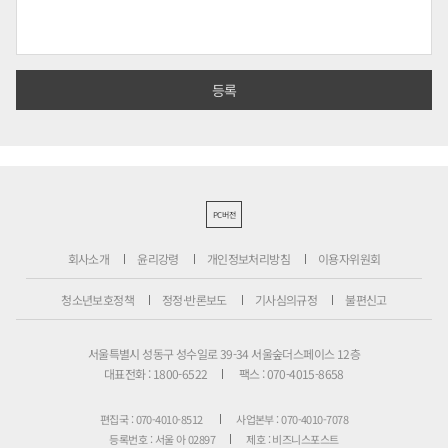
PC버전
회사소개
윤리강령
개인정보처리방침
이용자위원회
청소년보호정책
정정·반론보도
기사심의규정
불편신고
서울특별시 성동구 성수일로 39-34 서울숲더스페이스 12층
대표전화 : 1800-6522
팩스 : 070-4015-8658
편집국 : 070-4010-8512
사업본부 : 070-4010-7078
등록번호 : 서울 아 02897
제호 : 비즈니스포스트