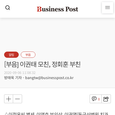
알림
부음
[부음] 이권태 모친, 정회훈 부친
2020-09-06 11:08:32
방태욱 기자 - bangtw@businesspost.co.kr
0
△이점옥씨 별세, 이영호 부인상, 이권열(동군산병원 치과