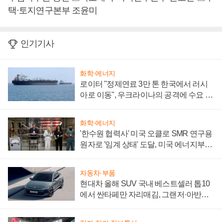
택·토지연구본부 조윤미
인기기사
화학·에너지
로이터 "정제연료 3만 톤 한국에서 러시
아로 이동", 우크라이나의 공격에 수요 늘
어
화학·에너지
'한수원 협력사' 미국 오클로 SMR 연구용
원자로 '임계 상태' 도달, 미국 에너지부
"중요한 이정표"
자동차·부품
현대차 올해 SUV 국내 베스트셀러 톱10
에서 싼타페만 자리매김, 그랜저·아반떼
'세단 쌍끌이'로 내수 방어