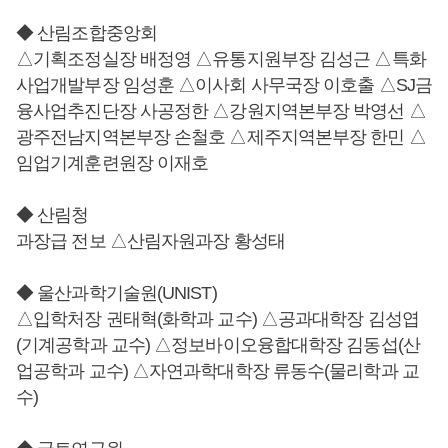
◆ 산림조합중앙회
△기획조정실장 배정영 △유통지원부장 김성근 △특화
사업개발부장 임성훈 △이사회 사무국장 이호출 △SJ금
융사업추진단장 사공정한 △강원지역본부장 박영선 △
광주전남지역본부장 손철호 △제주지역본부장 한민 △
임업기계훈련원장 이재호
◆ 산림청
과장급 전보 △산림자원과장 황성태
◆ 울산과학기술원(UNIST)
△입학처장 권태혁(화학과 교수) △공과대학장 김성엽
(기계공학과 교수) △정보바이오융합대학장 김동섭(산
업공학과 교수) △자연과학대학장 류동수(물리학과 교
수)