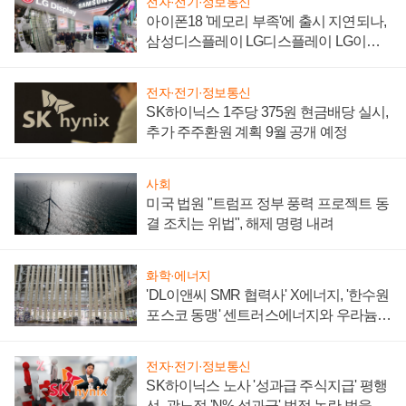
전자·전기·정보통신
아이폰18 '메모리 부족'에 출시 지연되나,
삼성디스플레이 LG디스플레이 LG이노
텍 '탈애플' 수익 다각화 속도
전자·전기·정보통신
SK하이닉스 1주당 375원 현금배당 실시,
추가 주주환원 계획 9월 공개 예정
사회
미국 법원 "트럼프 정부 풍력 프로젝트 동
결 조치는 위법", 해제 명령 내려
화학·에너지
'DL이앤씨 SMR 협력사' X에너지, '한수원
포스코 동맹' 센트러스에너지와 우라늄
계약 체결
전자·전기·정보통신
SK하이닉스 노사 '성과급 주식지급' 평행
선, 곽노정 'N% 성과급' 법적 논란 벗을지