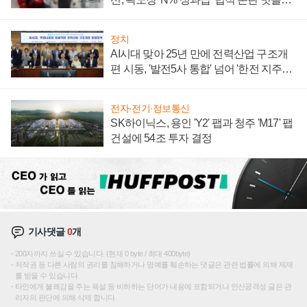
주목
정치
AI시대 맞아 25년 만에 전력산업 구조개
편 시동, '발전5사 통합' 넘어 '한전 지주사'
재편론도
전자·전기·정보통신
SK하이닉스, 용인 'Y2' 팹과 청주 'M17' 팹
건설에 54조 투자 결정
기사댓글
0
개
200자까지 쓰실 수 있습니다. (현재 0 byte / 최대 400byte)
저작권 등 다른 사람의 권리를 침해하거나 명예를 훼손하는 댓글은 관련 법률에 의해 제재
를 받을 수 있습니다.
타인에게 불쾌감을 주는 욕설 등 비하하는 단어가 내용에 포함되거나 인신공격성 글은 관
리자의 판단에 의해 삭제 합니다.