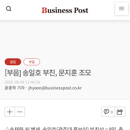
알림
부음
[부음] 송일호 부친, 문지훈 조모
2020-08-09 12:44:56
윤종학 기자 - jhyoon@businesspost.co.kr
0
△송재화 씨 별세, 송일호(광주대 홍보실) 부친상 = 8일, 충