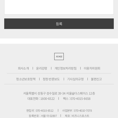
PC버전
회사소개
윤리강령
개인정보처리방침
이용자위원회
청소년보호정책
정정·반론보도
기사심의규정
불편신고
서울특별시 성동구 성수일로 39-34 서울숲더스페이스 12층
대표전화 : 1800-6522
팩스 : 070-4015-8658
편집국 : 070-4010-8512
사업본부 : 070-4010-7078
등록번호 : 서울 아 02897
제호 : 비즈니스포스트