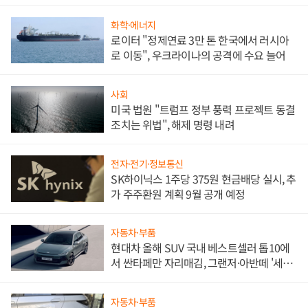
문"
화학·에너지
로이터 "정제연료 3만 톤 한국에서 러시아
로 이동", 우크라이나의 공격에 수요 늘어
사회
미국 법원 "트럼프 정부 풍력 프로젝트 동결
조치는 위법", 해제 명령 내려
전자·전기·정보통신
SK하이닉스 1주당 375원 현금배당 실시, 추
가 주주환원 계획 9월 공개 예정
자동차·부품
현대차 올해 SUV 국내 베스트셀러 톱10에
서 싼타페만 자리매김, 그랜저·아반떼 '세단
쌍끌이'로 내수 방어
자동차·부품