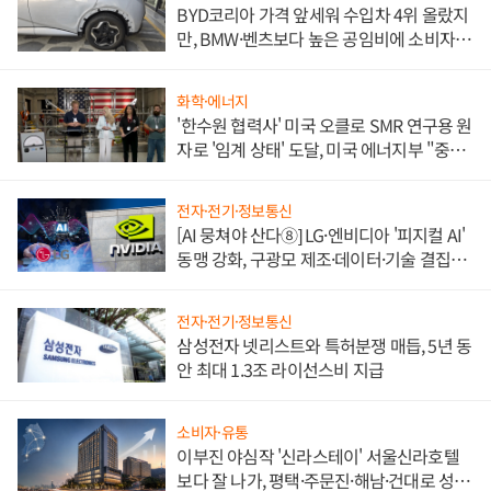
BYD코리아 가격 앞세워 수입차 4위 올랐지
만, BMW·벤츠보다 높은 공임비에 소비자
불만 폭발
화학·에너지
'한수원 협력사' 미국 오클로 SMR 연구용 원
자로 '임계 상태' 도달, 미국 에너지부 "중요
한 이정표"
전자·전기·정보통신
[AI 뭉쳐야 산다⑧] LG·엔비디아 '피지컬 AI'
동맹 강화, 구광모 제조·데이터·기술 결집
해 종합 로보틱스 기업으로
전자·전기·정보통신
삼성전자 넷리스트와 특허분쟁 매듭, 5년 동
안 최대 1.3조 라이선스비 지급
소비자·유통
이부진 야심작 '신라스테이' 서울신라호텔
보다 잘 나가, 평택·주문진·해남·건대로 성