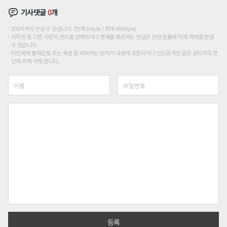
기사댓글
0
개
200자까지 쓰실 수 있습니다. (현재 0 byte / 최대 400byte)
저작권 등 다른 사람의 권리를 침해하거나 명예를 훼손하는 댓글은 관련 법률에 의해 제재를 받을
수 있습니다.
타인에게 불쾌감을 주는 욕설 등 비하하는 단어가 내용에 포함되거나 인신공격성 글은 관리자의 판
단에 의해 삭제 합니다.