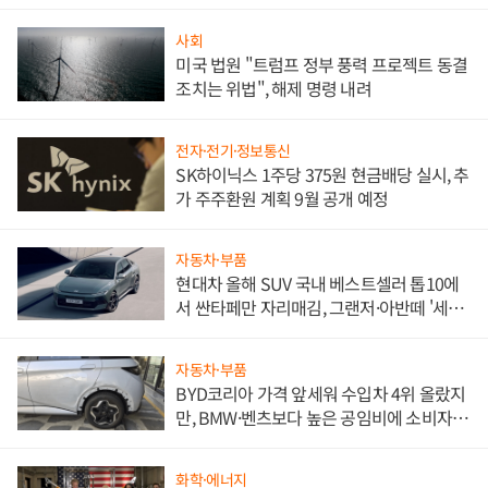
사회
미국 법원 "트럼프 정부 풍력 프로젝트 동결
조치는 위법", 해제 명령 내려
전자·전기·정보통신
SK하이닉스 1주당 375원 현금배당 실시, 추
가 주주환원 계획 9월 공개 예정
자동차·부품
현대차 올해 SUV 국내 베스트셀러 톱10에
서 싼타페만 자리매김, 그랜저·아반떼 '세단
쌍끌이'로 내수 방어
자동차·부품
BYD코리아 가격 앞세워 수입차 4위 올랐지
만, BMW·벤츠보다 높은 공임비에 소비자
불만 폭발
화학·에너지