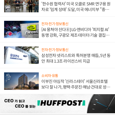
'한수원 협력사' 미국 오클로 SMR 연구용 원
자로 '임계 상태' 도달, 미국 에너지부 "중요
한 이정표"
전자·전기·정보통신
[AI 뭉쳐야 산다⑧] LG·엔비디아 '피지컬 AI'
동맹 강화, 구광모 제조·데이터·기술 결집
해 종합 로보틱스 기업으로
전자·전기·정보통신
삼성전자 넷리스트와 특허분쟁 매듭, 5년 동
안 최대 1.3조 라이선스비 지급
소비자·유통
이부진 야심작 '신라스테이' 서울신라호텔
보다 잘 나가, 평택·주문진·해남·건대로 성
장판 더 넓힌다