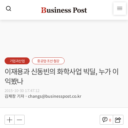
기업과산업
중공업·조선·철강
이재용과 신동빈의 화학사업 빅딜, 누가 이
익봤나
2015-10-30 17:47:12
김재창 기자 - changs@businesspost.co.kr
0