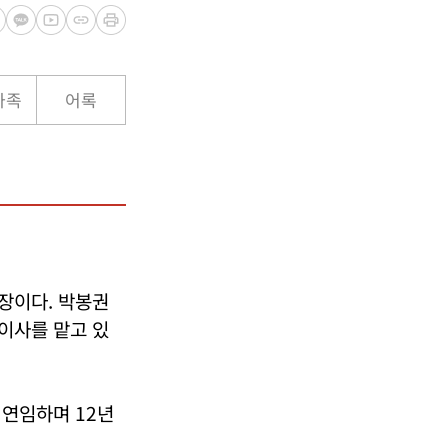
가족
어록
장이다. 박봉권
이사를 맡고 있
 연임하며 12년