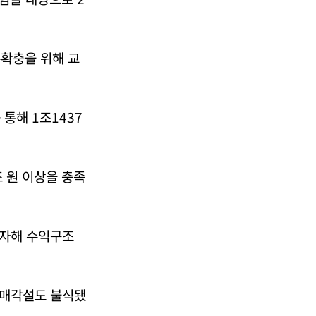
본확충을 위해 교
통해 1조1437
 원 이상을 충족
투자해 수익구조
 매각설도 불식됐