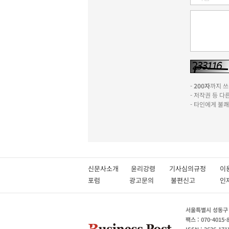
-
200자
까지 쓰실
- 저작권 등 
- 타인에게 불
신문사소개
윤리강령
기사심의규정
이
포럼
광고문의
불편신고
서울특별시 성동구 성
팩스 : 070-4015-
ISSN : 2636-171