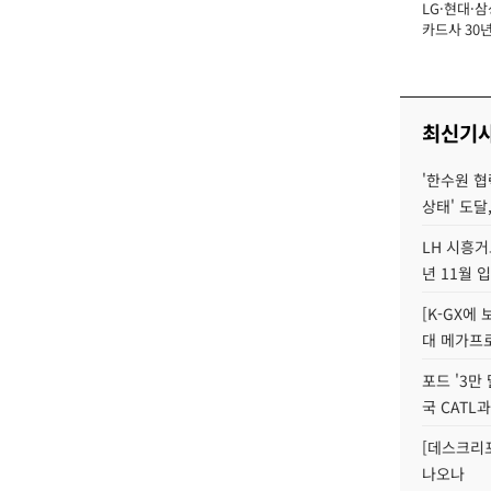
LG·현대·삼
장
카드사 30년
에 '초집중' 
최신기
'한수원 협
상태' 도달,
LH 시흥거
년 11월 
[K-GX에
대 메가프
포드 '3만
국 CATL과
[데스크리포
나오나