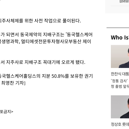
BMW
주사체제를 위한 사전 작업으로 풀이된다.
가 되면서 동국제약의 지배구조는 '동국헬스케어
Who Is
생명과학, 멀티에셋전문투자형사모부동산 제이
 지주사로 지배구조 꼭대기에 오르게 됐다.
한찬식 대
국헬스케어홀딩스의 지분 50.8%를 보유한 권기
'정통 검사'
서관
 최영찬 기자]
청 출범 앞
맡아 [2026
배포금지>
정상호 롯데