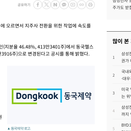
삼성전자 
공유하기
주가도 받칠
 오르면서 지주사 전환을 위한 작업에 속도를
많이 본
지분율 46.48%, 413만3401주)에서 동국헬스
0만3916주)으로 변경된다고 공시를 통해 밝혔다.
삼성전
1
권가 
국내외
2
·대우
미국 
3
는 위
삼성전
4
까지
권
BYD
5
▲ 동국제약 로고.
주