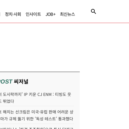
제
정치·사회
인사이트
JOB+
최신뉴스
씨저널
POST
 도시락까지' IP 키운 CJ ENM : 티빙도 웃
도 뛰었다
호 해치는 선크림은 미국·유럽 판매 어려운 상
콜마가 규제 뚫기 위한 '독성 테스트' 통과했다