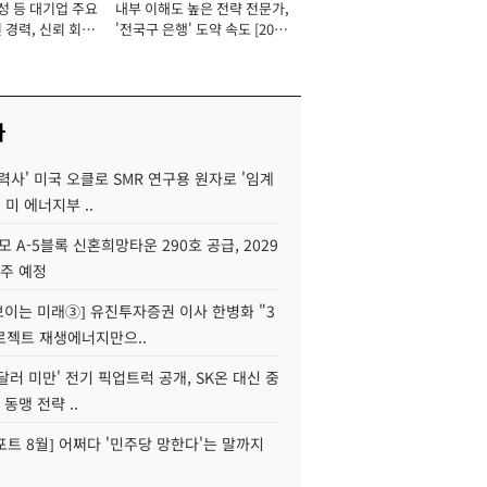
성 등 대기업 주요
내부 이해도 높은 전략 전문가,
 경력, 신뢰 회복
'전국구 은행' 도약 속도 [2026
[2026년]
년]
사
력사' 미국 오클로 SMR 연구용 원자로 '임계
 미 에너지부 ..
모 A-5블록 신혼희망타운 290호 공급, 2029
입주 예정
 보이는 미래③] 유진투자증권 이사 한병화 "3
로젝트 재생에너지만으..
 달러 미만' 전기 픽업트럭 공개, SK온 대신 중
 동맹 전략 ..
트 8월] 어쩌다 '민주당 망한다'는 말까지