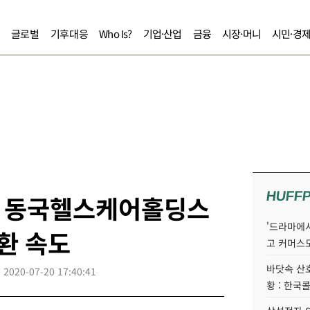
글로벌
기후대응
Who Is?
기업·산업
금융
시장·머니
시민·경
HUFF
 동국헬스케어홀딩스
'드라마에서
전환 속도
고 커머스
바닷속 산
2020-07-20 17:40:41
황 : 한국