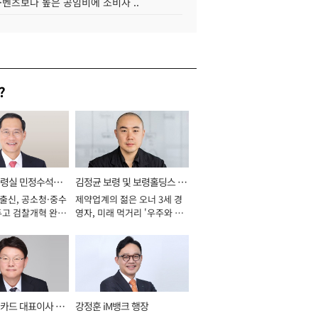
·벤츠보다 높은 공임비에 소비자 ..
?
통령실 민정수석비
김정균 보령 및 보령홀딩스 대
 출신, 공소청·중수
제약업계의 젊은 오너 3세 경
표이사 사장
두고 검찰개혁 완수
영자, 미래 먹거리 '우주와 헬
년]
스케어' 공들여 [2026년]
카드 대표이사 사
강정훈 iM뱅크 행장