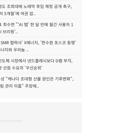
병도 조희대에 노태악 후임 제청 공개 촉구,
석 5개월'에 여권 압..
 최수연 "'AI 탭' 한 달 만에 월간 사용자 1
I 브리핑'..
 SMR 협력사' X에너지, '한수원 포스코 동맹'
너지와 우라늄 ..
리반도체 시장에서 낸드플래시보다 D램 부각,
 선점 수요의 '우선순위'
성 "캐나다 초대형 산불 원인은 기후변화",
림 관리 미흡" 주장에..