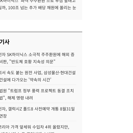
SK하이닉스 '파격 주주환원'으로 투심 달래고
까, 100조 넘는 추가 배당 재원에 쏠리는 눈
 기사
자 SK하이닉스 소극적 주주환원에 해외 증
비판, "반도체 호황 지속성 의문"
서 속도 붙는 원전 사업, 삼성물산·현대건설
건설에 다가오는 '약속의 시간'
법원 "트럼프 정부 풍력 프로젝트 동결 조치
법", 해제 명령 내려
자, 갤럭시Z 폴드8 사전예약 개통 8월31일
 연장
코리아 가격 앞세워 수입차 4위 올랐지만,