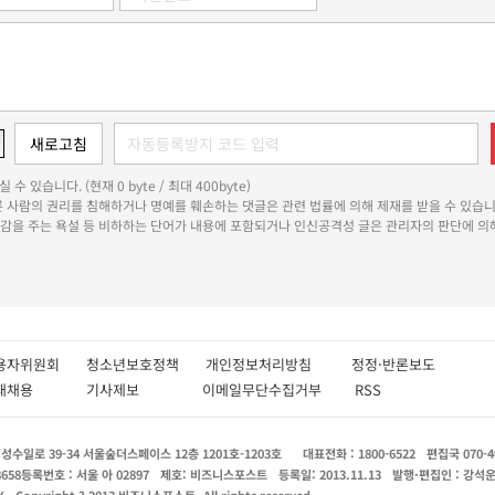
 수 있습니다. (현재 0 byte / 최대 400byte)
다른 사람의 권리를 침해하거나 명예를 훼손하는 댓글은 관련 법률에 의해 제재를 받을 수 있습니
쾌감을 주는 욕설 등 비하하는 단어가 내용에 포함되거나 인신공격성 글은 관리자의 판단에 의해
용자위원회
청소년보호정책
개인정보처리방침
정정·반론보도
인재채용
기사제보
이메일무단수집거부
RSS
수일로 39-34 서울숲더스페이스 12층 1201호-1203호
대표전화 : 1800-6522
편집국 070-4
8658
등록번호 : 서울 아 02897
제호: 비즈니스포스트
등록일: 2013.11.13
발행·편집인 : 강석
X
Copyright ? 2013 비즈니스포스트. All rights reserved.