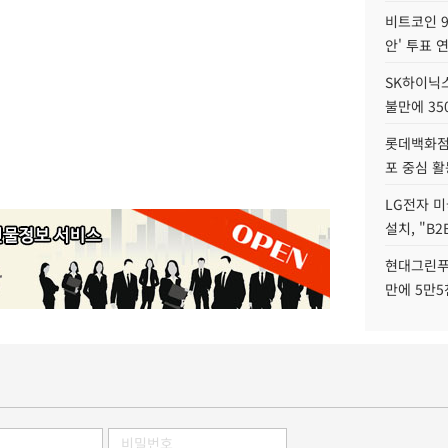
비트코인 9
안' 투표 
SK하이닉
불만에 35
롯데백화점 
포 중심 활
LG전자 미
설치, "B
현대그린푸
만에 5만5