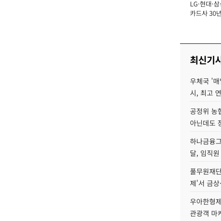
LG·현대·삼
장
카드사 30년
에 '초집중' 
최신기
우체국 '매
시, 최고 연
공정위 농
아닌데도 
하나금융그룹
달, 임직원
풀무원재단
제'서 금상
우아한형제
관광객 마