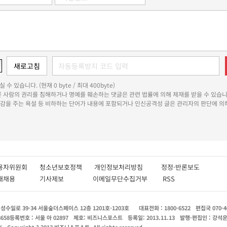
 수 있습니다. (현재 0 byte / 최대 400byte)
다른 사람의 권리를 침해하거나 명예를 훼손하는 댓글은 관련 법률에 의해 제재를 받을 수 있습니
쾌감을 주는 욕설 등 비하하는 단어가 내용에 포함되거나 인신공격성 글은 관리자의 판단에 의해
용자위원회
청소년보호정책
개인정보처리방침
정정·반론보도
인재채용
기사제보
이메일무단수집거부
RSS
수일로 39-34 서울숲더스페이스 12층 1201호-1203호
대표전화 : 1800-6522
편집국 070-4
8658
등록번호 : 서울 아 02897
제호: 비즈니스포스트
등록일: 2013.11.13
발행·편집인 : 강석
X
Copyright ? 2013 비즈니스포스트. All rights reserved.