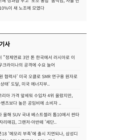
에 성과급 두고 '노조 통합' 움직임, 사흘 만
10%이 새 노조에 모였다
 기사
 "정제연료 3만 톤 한국에서 러시아로 이
 우크라이나의 공격에 수요 늘어
원 협력사' 미국 오클로 SMR 연구용 원자로
 상태' 도달, 미국 에너지부..
코리아 가격 앞세워 수입차 4위 올랐지만,
·벤츠보다 높은 공임비에 소비자 ..
 올해 SUV 국내 베스트셀러 톱10에서 싼타
자리매김, 그랜저·아반떼 '세단..
18 '메모리 부족'에 출시 지연되나, 삼성디