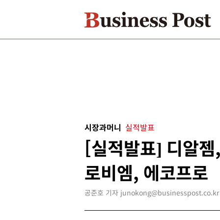
시장과머니
실적발표
[실적발표] 디알젬
로비엠, 에코프로
공준호 기자 junokong@businesspost.co.kr