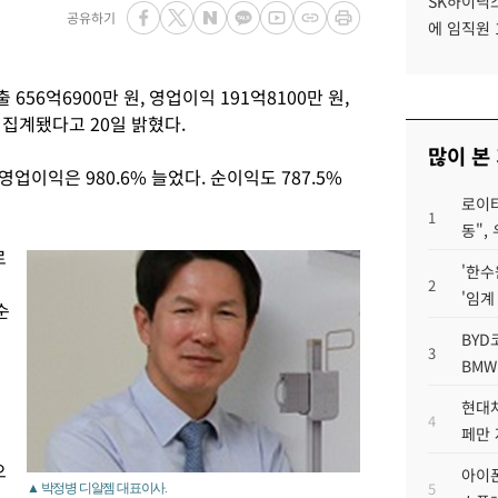
SK하이닉스
공유하기
에 임직원 
656억6900만 원, 영업이익 191억8100만 원,
정집계됐다고 20일 밝혔다.
많이 본
 영업이익은 980.6% 늘었다. 순이익도 787.5%
로이터
1
동",
로
'한수
2
'임계
순
BYD
3
BMW
현대차
4
페만 
으
아이폰
5
▲ 박정병 디알젬 대표이사.