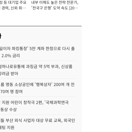
성 등 대기업 주요
내부 이해도 높은 전략 전문가,
 경력, 신뢰 회복
'전국구 은행' 도약 속도 [2026
[2026년]
년]
사
일이자 파킹통장' 5만 계좌 한정으로 다시 출
 2.0% 금리
협하나로유통에 과징금 약 5억 부과, 신상품
장려금 받아
 명동 소상공인에 '행복상자' 200여 개 전
 70여 명 참여
 지원 어린이 창작극 2편, '국제과학연극
·동상 수상
들 부산 외식 사업자 대상 무료 교육, 외국인
케팅 지원