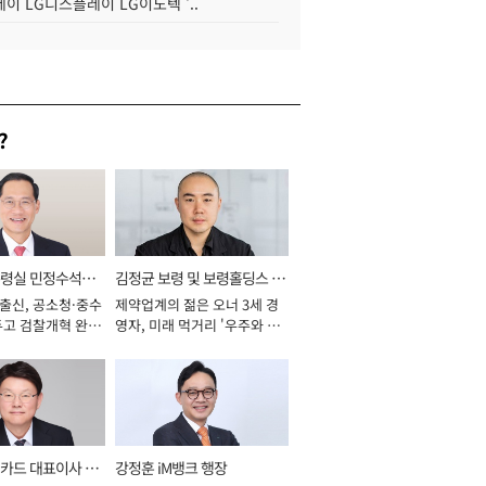
이 LG디스플레이 LG이노텍 '..
?
통령실 민정수석비
김정균 보령 및 보령홀딩스 대
 출신, 공소청·중수
제약업계의 젊은 오너 3세 경
표이사 사장
두고 검찰개혁 완수
영자, 미래 먹거리 '우주와 헬
년]
스케어' 공들여 [2026년]
카드 대표이사 사
강정훈 iM뱅크 행장