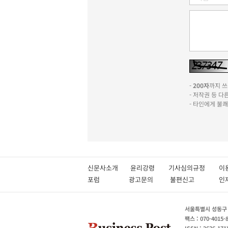
-
200자
까지 쓰실
- 저작권 등 
- 타인에게 불
신문사소개
윤리강령
기사심의규정
이
포럼
광고문의
불편신고
서울특별시 성동구 성
팩스 : 070-4015-
ISSN : 2636-171