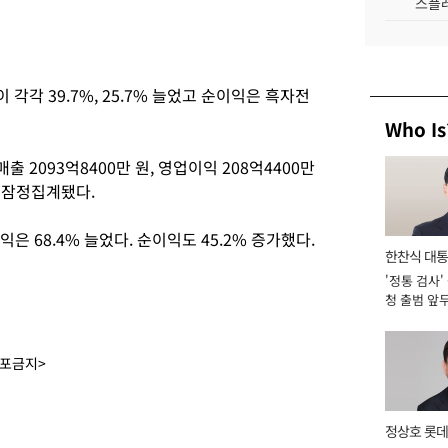
스플레
 각각 39.7%, 25.7% 늘었고 순이익은 흑자전
Who Is
 2093억8400만 원, 영업이익 208억4400만
로 잠정집계됐다.
익은 68.4% 늘었다. 순이익도 45.2% 증가했다.
한찬식 대
'정통 검사'
서관
청 출범 앞
맡아 [2026
배포금지>
정상호 롯데