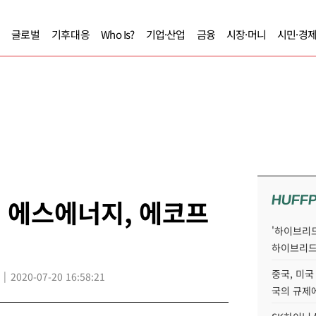
글로벌
기후대응
Who Is?
기업·산업
금융
시장·머니
시민·경
HUFF
, 에스에너지, 에코프
'하이브리드
하이브리드
중국, 미국
2020-07-20 16:58:21
국의 규제에