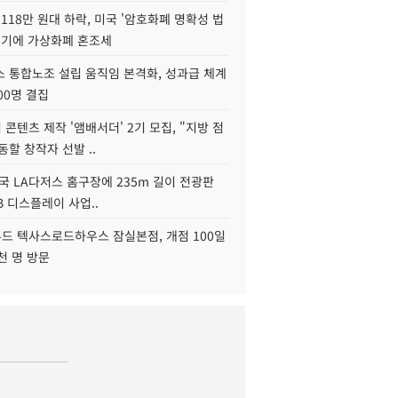
118만 원대 하락, 미국 '암호화폐 명확성 법
연기에 가상화폐 혼조세
스 통합노조 설립 움직임 본격화, 성과급 체계
00명 결집
콘텐츠 제작 '앰배서더' 2기 모집, "지방 점
동할 창작자 선발 ..
국 LA다저스 홈구장에 235m 길이 전광판
2B 디스플레이 사업..
드 텍사스로드하우스 잠실본점, 개점 100일
천 명 방문