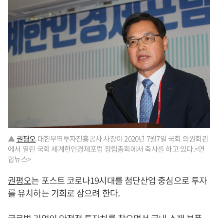
▲
권평오
대한무역투자진흥공사 사장이 2020년 7월7일 국회 의원회관
에서 열린 국회 세계한인경제포럼 창립총회에서 축사를 하고 있다.<연
합뉴스>
권평오
는 포스트 코로나19시대를 첨단산업 중심으로 투자
를 유치하는 기회로 삼으려 한다.
글로벌 기업이 안정적 투자처를 찾으면서 국내 소재·부품·