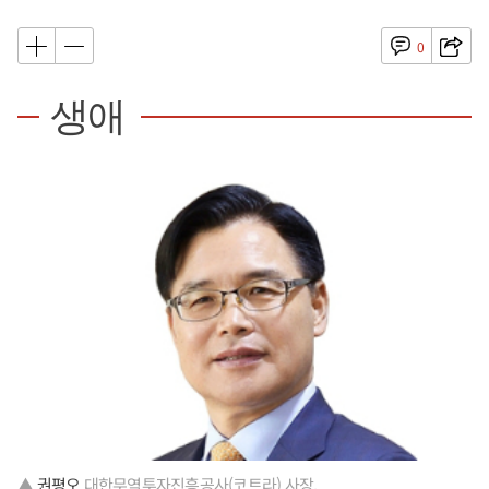
0
생애
▲
권평오
대한무역투자진흥공사(코트라) 사장.