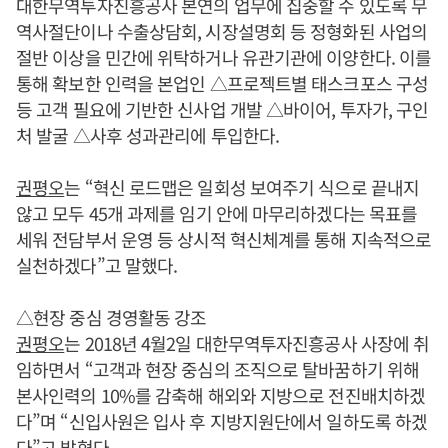
대한무역투자진흥공사 본연의 업무에 집중할 수 있도록 무
역사절단이나 수출상담회, 시장설명회 등 정형화된 사업의
절반 이상을 민간에 위탁하거나 유관기관에 이양한다. 이를
통해 확보한 인력을 본업인 △프로젝트별 태스크포스 구성
등 고객 필요에 기반한 신사업 개발 △바이어, 투자가, 구인
처 발굴 △사후 성과관리에 투입한다.
권평오
는 “혁신 로드맵은 일회성 보여주기 식으로 끝내지
않고 모두 45개 과제를 임기 안에 마무리하겠다는 목표를
세워 전담부서 운영 등 상시적 혁신체계를 통해 지속적으로
실천하겠다”고 말했다.
△현장 중심 경영활동 강조
권평오
는 2018년 4월2일 대한무역투자진흥공사 사장에 취
임하면서 “고객과 현장 중심의 조직으로 탈바꿈하기 위해
본사인력의 10%를 감축해 해외와 지방으로 전진배치하겠
다”며 “신입사원은 입사 후 지방지원단에서 일하도록 하겠
다”고 밝혔다.