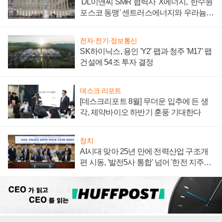
'DL이앤씨 SMR 협력사' X에너지, '한수원
포스코 동맹' 센트러스에너지와 우라늄
계약 체결
전자·전기·정보통신
SK하이닉스, 용인 'Y2' 팹과 청주 'M17' 팹
건설에 54조 투자 결정
데스크 리포트
[데스크리포트 8월] 무더운 입추에 든 생
각, 제약바이오 하반기 훈풍 기대한다
정치
AI시대 맞아 25년 만에 전력산업 구조개
편 시동, '발전5사 통합' 넘어 '한전 지주사'
재편론도