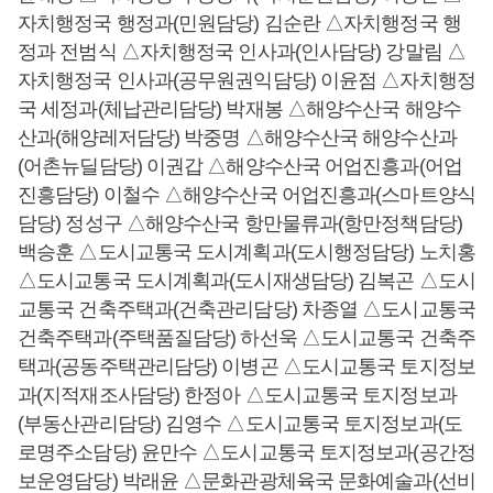
자치행정국 행정과(민원담당) 김순란 △자치행정국 행
정과 전범식 △자치행정국 인사과(인사담당) 강말림 △
자치행정국 인사과(공무원권익담당) 이윤점 △자치행정
국 세정과(체납관리담당) 박재봉 △해양수산국 해양수
산과(해양레저담당) 박중명 △해양수산국 해양수산과
(어촌뉴딜담당) 이권갑 △해양수산국 어업진흥과(어업
진흥담당) 이철수 △해양수산국 어업진흥과(스마트양식
담당) 정성구 △해양수산국 항만물류과(항만정책담당)
백승훈 △도시교통국 도시계획과(도시행정담당) 노치홍
△도시교통국 도시계획과(도시재생담당) 김복곤 △도시
교통국 건축주택과(건축관리담당) 차종열 △도시교통국
건축주택과(주택품질담당) 하선욱 △도시교통국 건축주
택과(공동주택관리담당) 이병곤 △도시교통국 토지정보
과(지적재조사담당) 한정아 △도시교통국 토지정보과
(부동산관리담당) 김영수 △도시교통국 토지정보과(도
로명주소담당) 윤만수 △도시교통국 토지정보과(공간정
보운영담당) 박래윤 △문화관광체육국 문화예술과(선비