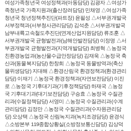
여성가족청년국 여성정책과(아동담당) 김광자 △여성가
족청년국 가족지원과(출산장려담당) 민채영 △여성가족
청년국 청년정책추진단(파트장) 윤필성 △서부권개발국
서부정책과(서부청사관리담당) 김석춘 △서부권개발국
남부내륙고속철도추진단(연계산업지원담당) 류조훈 △
서부권개발국 균형발전과(남해안발전담당) 이정명 △서
부권개발국 균형발전과(지역개발담당) 최병혁 △농정국
친환경농업과(농산물수급안정담당) 김재욱 △농정국 축
산과(동물복지담당) 한창희 △농정국 동물방역과(축산
물위생담당) 지대해 △환경산림국 환경정책과(환경관리
담당) 이재기 △농정국 환경정책과(자연보전담당) 이진
로 △농정국 기후대기과(기후정책담당) 하재국 △농정
국 기후대기과(대기보전담당) 구승효 △농정국 수질관
리과(수질정책담당) 서영미 △농정국 수질관리과(수계
관리담당) 김정만 △농정국 수질관리과(수자원관리담
당) 오상택 △농정국 산림녹지과(녹지조경담당) 윤경식
△소방본부 119종합상황실(소방정보통신담당) 김상덕