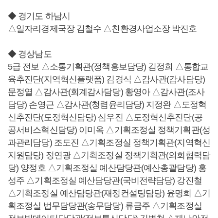
◆ 경기도 하남시
△일자리경제국장 김철수 △친환경사업소장 박진호
◆ 경상남도
5급 전보 △소통기획관(정책홍보담당) 김정희 △통합교
육추진단(지역혁신플랫폼) 김경식 △감사관(감사담당)
문정열 △감사관(회계감사담당) 황영아 △감사관(조사
담당) 손영근 △감사관(청렴윤리담당) 지정완 △도정혁
신추진단(도정혁신담당) 심우진 △도정혁신추진단(공
공서비스혁신담당) 이미옥 △기획조정실 정책기획관(성
과관리담당) 조도진 △기획조정실 정책기획관(지역혁신
지원담당) 정연광 △기획조정실 정책기획관(의회협력담
당) 양정호 △기획조정실 예산담당관(예산총괄담당) 홍
성주 △기획조정실 예산담당관(국비전략담당) 강진철
△기획조정실 예산담당관(재정컨설팅담당) 윤명희 △기
획조정실 법무담당관(송무담당) 류금주 △기획조정실