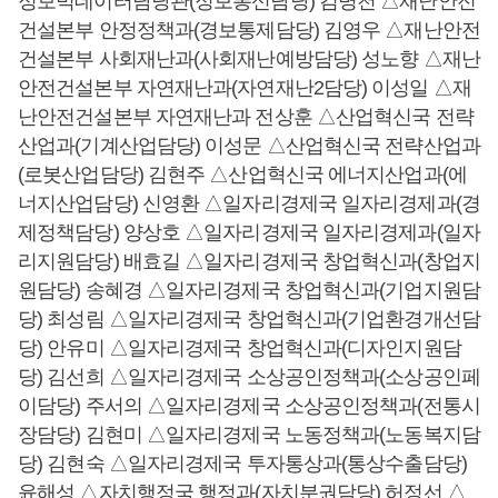
정보빅데이터담당관(정보통신담당) 김병천 △재난안전
건설본부 안정정책과(경보통제담당) 김영우 △재난안전
건설본부 사회재난과(사회재난예방담당) 성노향 △재난
안전건설본부 자연재난과(자연재난2담당) 이성일 △재
난안전건설본부 자연재난과 전상훈 △산업혁신국 전략
산업과(기계산업담당) 이성문 △산업혁신국 전략산업과
(로봇산업담당) 김현주 △산업혁신국 에너지산업과(에
너지산업담당) 신영환 △일자리경제국 일자리경제과(경
제정책담당) 양상호 △일자리경제국 일자리경제과(일자
리지원담당) 배효길 △일자리경제국 창업혁신과(창업지
원담당) 송혜경 △일자리경제국 창업혁신과(기업지원담
당) 최성림 △일자리경제국 창업혁신과(기업환경개선담
당) 안유미 △일자리경제국 창업혁신과(디자인지원담
당) 김선희 △일자리경제국 소상공인정책과(소상공인페
이담당) 주서의 △일자리경제국 소상공인정책과(전통시
장담당) 김현미 △일자리경제국 노동정책과(노동복지담
당) 김현숙 △일자리경제국 투자통상과(통상수출담당)
윤해성 △자치행정국 행정과(자치분권담당) 허정선 △