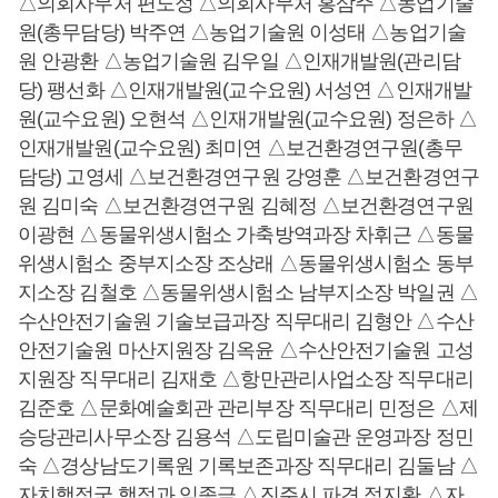
△의회사무처 편도정 △의회사무처 홍삼주 △농업기술
원(총무담당) 박주연 △농업기술원 이성태 △농업기술
원 안광환 △농업기술원 김우일 △인재개발원(관리담
당) 팽선화 △인재개발원(교수요원) 서성연 △인재개발
원(교수요원) 오현석 △인재개발원(교수요원) 정은하 △
인재개발원(교수요원) 최미연 △보건환경연구원(총무
담당) 고영세 △보건환경연구원 강영훈 △보건환경연구
원 김미숙 △보건환경연구원 김혜정 △보건환경연구원
이광현 △동물위생시험소 가축방역과장 차휘근 △동물
위생시험소 중부지소장 조상래 △동물위생시험소 동부
지소장 김철호 △동물위생시험소 남부지소장 박일권 △
수산안전기술원 기술보급과장 직무대리 김형안 △수산
안전기술원 마산지원장 김옥윤 △수산안전기술원 고성
지원장 직무대리 김재호 △항만관리사업소장 직무대리
김준호 △문화예술회관 관리부장 직무대리 민정은 △제
승당관리사무소장 김용석 △도립미술관 운영과장 정민
숙 △경상남도기록원 기록보존과장 직무대리 김둘남 △
자치행정국 행정과 임종금 △진주시 파견 정지환 △자