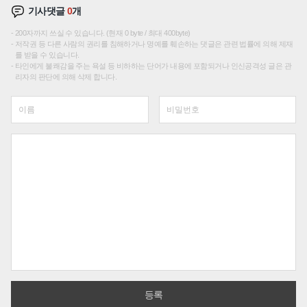
기사댓글
0
개
200자까지 쓰실 수 있습니다. (현재 0 byte / 최대 400byte)
저작권 등 다른 사람의 권리를 침해하거나 명예를 훼손하는 댓글은 관련 법률에 의해 제재
를 받을 수 있습니다.
타인에게 불쾌감을 주는 욕설 등 비하하는 단어가 내용에 포함되거나 인신공격성 글은 관
리자의 판단에 의해 삭제 합니다.