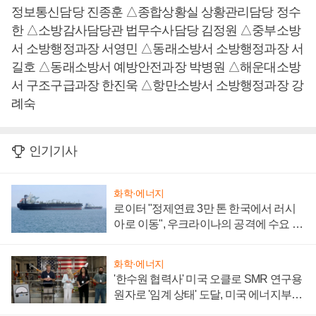
정보통신담당 진종훈 △종합상황실 상황관리담당 정수
한 △소방감사담당관 법무수사담당 김정원 △중부소방
서 소방행정과장 서영민 △동래소방서 소방행정과장 서
길호 △동래소방서 예방안전과장 박병원 △해운대소방
서 구조구급과장 한진욱 △항만소방서 소방행정과장 강
례숙
인기기사
화학·에너지
로이터 "정제연료 3만 톤 한국에서 러시
아로 이동", 우크라이나의 공격에 수요 늘
어
화학·에너지
'한수원 협력사' 미국 오클로 SMR 연구용
원자로 '임계 상태' 도달, 미국 에너지부
"중요한 이정표"