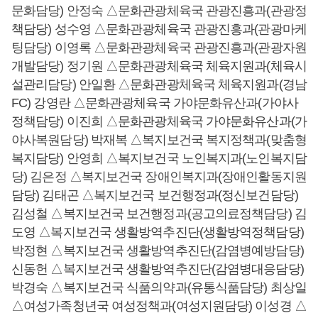
문화담당) 안정숙 △문화관광체육국 관광진흥과(관광정
책담당) 성수영 △문화관광체육국 관광진흥과(관광마케
팅담당) 이영록 △문화관광체육국 관광진흥과(관광자원
개발담당) 정기원 △문화관광체육국 체육지원과(체육시
설관리담당) 안일환 △문화관광체육국 체육지원과(경남
FC) 강영란 △문화관광체육국 가야문화유산과(가야사
정책담당) 이진희 △문화관광체육국 가야문화유산과(가
야사복원담당) 박재복 △복지보건국 복지정책과(맞춤형
복지담당) 안영희 △복지보건국 노인복지과(노인복지담
당) 김은정 △복지보건국 장애인복지과(장애인활동지원
담당) 김태곤 △복지보건국 보건행정과(정신보건담당)
김성철 △복지보건국 보건행정과(공고의료정책담당) 김
도영 △복지보건국 생활방역추진단(생활방역정책담당)
박정현 △복지보건국 생활방역추진단(감염병예방담당)
신동헌 △복지보건국 생활방역추진단(감염병대응담당)
박경숙 △복지보건국 식품의약과(유통식품담당) 최상일
△여성가족청년국 여성정책과(여성지원담당) 이성경 △