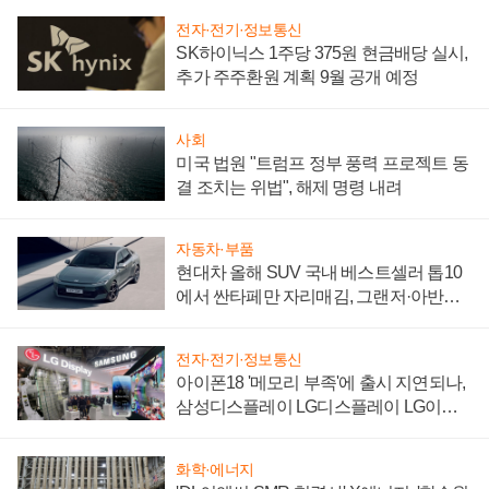
전자·전기·정보통신
SK하이닉스 1주당 375원 현금배당 실시,
추가 주주환원 계획 9월 공개 예정
사회
미국 법원 "트럼프 정부 풍력 프로젝트 동
결 조치는 위법", 해제 명령 내려
자동차·부품
현대차 올해 SUV 국내 베스트셀러 톱10
에서 싼타페만 자리매김, 그랜저·아반떼
'세단 쌍끌이'로 내수 방어
전자·전기·정보통신
아이폰18 '메모리 부족'에 출시 지연되나,
삼성디스플레이 LG디스플레이 LG이노
텍 '탈애플' 수익 다각화 속도
화학·에너지