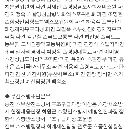
치분권위원회 파견 김재선 △경상남도사회서비스원 파
견 제정숙 △함양산삼항노화엑스포위원회 파견 조명환
△함양산삼항노화엑스포위원회 파견 하용식 △부산진
해경제자유구역청 파견 최필옥 △부산진해경제자유구
역청 파견 김규철 △국토교통부 파견 허진영 △국토교
통부(대도시권광역교통위원회) 파견 김경식 △일자리경
제국 일자리경제과 박상옥 △경상대학교 파견 이미영
△경상남도여성가족재단 파견 유민아 △환경부 파견 류
제운 △미국LA사무소 파견 서용석 △경남로봇랜드재단
파견 김신 △감사원(부산사무소) 파견 연장 정석만 △기
획조정실 예산담당관 백외조
◆ 부산소방재난본부
승진 △부산진소방서 구조구급과장 이상돈 △강서소방
서 현장대응단장 최원근 △항만소방서 예방안전과장 정
한석 △항만소방서 구조구급과장 조운영
전보 △소방행정과 회계재산담당 권호준 △종합상황실