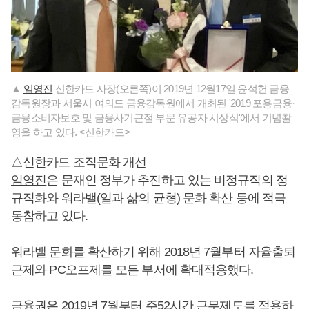
▲
임영진
신한카드 사장(오른쪽)이 2019년 12월17일 윤석헌 금융
감독원장과 서울시 여의도 금융감독원에서 개최된 '2019 포용금융·
금융소비자보호 및 금융사기근절 부문 유공자 시상식'에서 기념촬
영을 하고 있다. <신한카드>
△신한카드 조직문화 개선
임영진
은 문재인 정부가 추진하고 있는 비정규직의 정
규직화와 워라밸(일과 삶의 균형) 문화 확산 등에 적극
동참하고 있다.
워라밸 문화를 확산하기 위해 2018년 7월부터 자율출퇴
근제와 PC오프제를 모든 부서에 확대적용했다.
금융권은 2019년 7월부터 주52시간 근무제도를 적용하