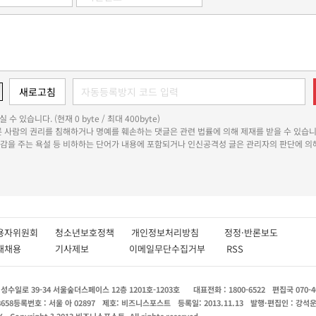
 수 있습니다. (현재 0 byte / 최대 400byte)
다른 사람의 권리를 침해하거나 명예를 훼손하는 댓글은 관련 법률에 의해 제재를 받을 수 있습니
쾌감을 주는 욕설 등 비하하는 단어가 내용에 포함되거나 인신공격성 글은 관리자의 판단에 의해
용자위원회
청소년보호정책
개인정보처리방침
정정·반론보도
인재채용
기사제보
이메일무단수집거부
RSS
수일로 39-34 서울숲더스페이스 12층 1201호-1203호
대표전화 : 1800-6522
편집국 070-4
8658
등록번호 : 서울 아 02897
제호: 비즈니스포스트
등록일: 2013.11.13
발행·편집인 : 강석
X
Copyright ? 2013 비즈니스포스트. All rights reserved.