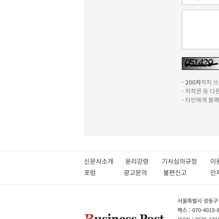
-
200자
까지 쓰실
- 저작권 등 
- 타인에게 불
신문사소개
윤리강령
기사심의규정
이
포럼
광고문의
불편신고
서울특별시 성동구 성
팩스 : 070-4015-
ISSN : 2636-171