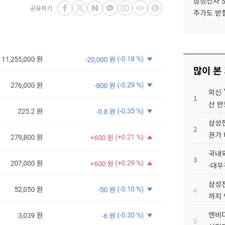
삼성전자 
공유하기
주가도 받칠
많이 본
외신 
1
산 반
삼성전
2
권가 
국내외
3
·대우
삼성전
4
까지
엔비디
5