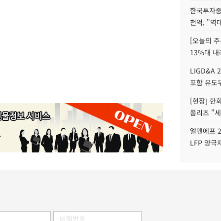
한국투자증
천억, "역
[오늘의 주
13%대 내
LIGD&A 
포함 유도무
[현장] 한
폼리츠 "세
엘앤에프 2
LFP 양극