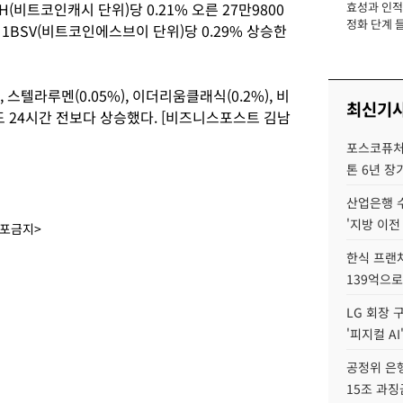
(비트코인캐시 단위)당 0.21% 오른 27만9800
효성과 인적 
장
정화 단계 들
1BSV(비트코인에스브이 단위)당 0.29% 상승한
, 스텔라루멘(0.05%), 이더리움클래식(0.2%), 비
최신기
등도 24시간 전보다 상승했다. [비즈니스포스트 김남
포스코퓨처엠
톤 6년 장
산업은행 
'지방 이전
배포금지>
한식 프랜
139억으로
LG 회장 
'피지컬 AI
공정위 은행
15조 과징