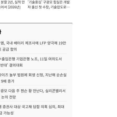
분할 2년, 실적 안
'기술중심' 구광모 힘실은 개발
이사 사장
어서 [2026년]
자 출신 첫 수장, 기술압도로
경쟁력 확보 사활 [2026년]
사
, 국내 배터리 제조사에 LFP 양극재 19만
기 공급 합의
수출입은행 기업은행 노조, 11일 여의도서
 반대' 결의대회
차이즈 놀부 법원에 회생 신청, 지난해 순손실
 9배 증가
구광모 다음 주 젠슨 황 만난다, 실리콘밸리서
' 논의 전망
 증권사 대상 국고채 담합 의혹 심의, 최대
금 가능성