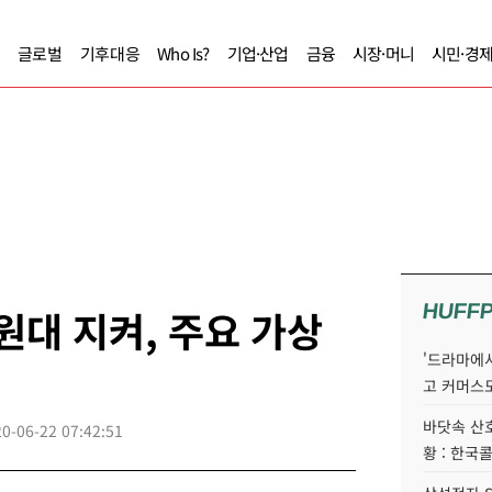
글로벌
기후대응
Who Is?
기업·산업
금융
시장·머니
시민·경
HUFF
원대 지켜, 주요 가상
'드라마에서
고 커머스
바닷속 산
0-06-22 07:42:51
황 : 한국