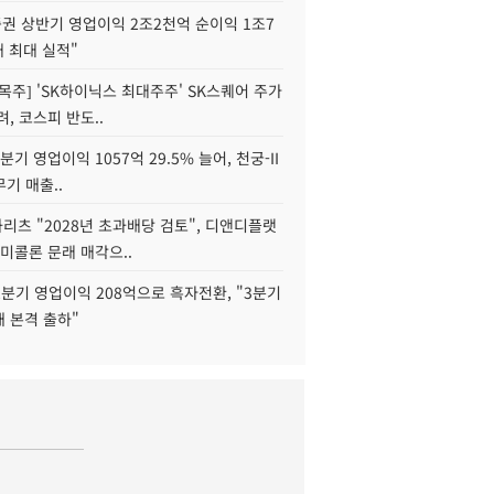
권 상반기 영업이익 2조2천억 순이익 1조7
대 최대 실적"
목주] 'SK하이닉스 최대주주' SK스퀘어 주가
려, 코스피 반도..
2분기 영업이익 1057억 29.5% 늘어, 천궁-II
기 매출..
화리츠 "2028년 초과배당 검토", 디앤디플랫
미콜론 문래 매각으..
분기 영업이익 208억으로 흑자전환, "3분기
재 본격 출하"