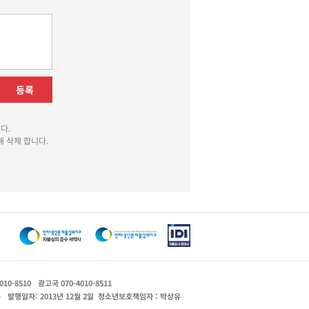
등록
다.
 삭제 합니다.
010-8510
광고국 070-4010-8511
운
발행일자: 2013년 12월 2일
청소년보호책임자 : 박상유