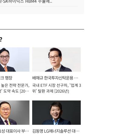
·SK하이닉스 HBM4 수율에..
?
뱅크 행장
배재규 한국투자신탁운용 대
 높은 전략 전문가,
국내 ETF 시장 선구자, '업계 3
표이사 사장
' 도약 속도 [2026
위' 탈환 과제 [2026년]
효성 대표이사 부회
김동명 LG에너지솔루션 대표