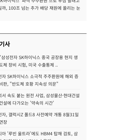
SK하이닉스 '파격 주주환원'으로 투심 달래고
까, 100조 넘는 추가 배당 재원에 쏠리는 눈
 기사
"삼성전자 SK하이닉스 중국 공장용 현지 생
도체 장비 시험, 미국 수출통제 ..
자 SK하이닉스 소극적 주주환원에 해외 증
비판, "반도체 호황 지속성 의문"
서 속도 붙는 원전 사업, 삼성물산·현대건설
건설에 다가오는 '약속의 시간'
자, 갤럭시Z 폴드8 사전예약 개통 8월31일
 연장
아 '루빈 울트라'에도 HBM4 탑재 검토, 삼