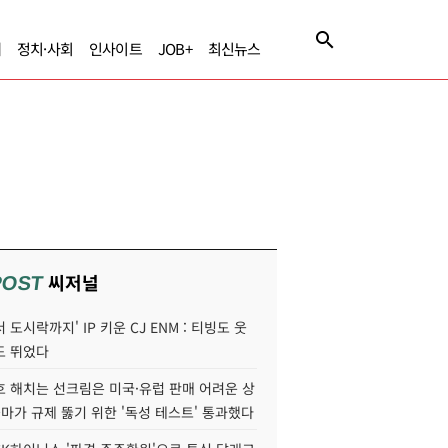
제
정치·사회
인사이트
JOB+
최신뉴스
씨저널
POST
 도시락까지' IP 키운 CJ ENM : 티빙도 웃
도 뛰었다
호 해치는 선크림은 미국·유럽 판매 어려운 상
콜마가 규제 뚫기 위한 '독성 테스트' 통과했다