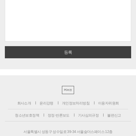
PC버전
회사소개
윤리강령
개인정보처리방침
이용자위원회
청소년보호정책
정정·반론보도
기사심의규정
불편신고
서울특별시 성동구 성수일로 39-34 서울숲더스페이스 12층