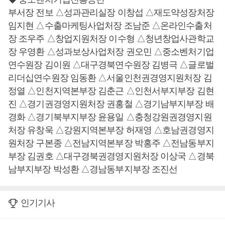
부서장 전보 △성과관리실장 이창섭 △재도약성장처장
임지현 △수출마케팅사업처장 조남준 △온라인수출처
장 조우주 △창업지원처장 이수형 △청년창업사관학교
장 우영환 △성과보상사업처장 권오민 △중소벤처기업
연수원장 김이원 △대구경북연수원장 김병극 △글로벌
리더십연수원장 임동환 △서울인천권경영지원처장 김
정열 △인천지역본부장 김춘근 △인천서부지부장 김현
진 △경기권경영지원처장 권홍철 △경기남부지부장 배
경화 △경기북부지부장 윤용일 △충청강원권경영지원
처장 유창욱 △강원지역본부장 허재영 △호남권경영지
원처장 구본종 △전남지역본부장 박홍주 △전남동부지
부장 김권호 △대구경북권경영지원처장 이상국 △경북
남부지부장 박성환 △경남동부지부장 조진선
인기기사