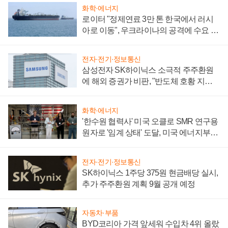
화학·에너지
로이터 "정제연료 3만 톤 한국에서 러시
아로 이동", 우크라이나의 공격에 수요 늘
어
전자·전기·정보통신
삼성전자 SK하이닉스 소극적 주주환원
에 해외 증권가 비판, "반도체 호황 지속
성 의문"
화학·에너지
'한수원 협력사' 미국 오클로 SMR 연구용
원자로 '임계 상태' 도달, 미국 에너지부
"중요한 이정표"
전자·전기·정보통신
SK하이닉스 1주당 375원 현금배당 실시,
추가 주주환원 계획 9월 공개 예정
자동차·부품
BYD코리아 가격 앞세워 수입차 4위 올랐