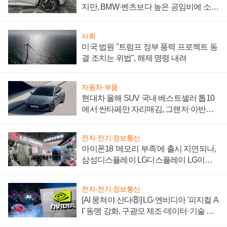
지만, BMW·벤츠보다 높은 공임비에 소비
자 불만 폭발
사회
미국 법원 "트럼프 정부 풍력 프로젝트 동
결 조치는 위법", 해제 명령 내려
자동차·부품
현대차 올해 SUV 국내 베스트셀러 톱10
에서 싼타페만 자리매김, 그랜저·아반떼
'세단 쌍끌이'로 내수 방어
전자·전기·정보통신
아이폰18 '메모리 부족'에 출시 지연되나,
삼성디스플레이 LG디스플레이 LG이노
텍 '탈애플' 수익 다각화 속도
전자·전기·정보통신
[AI 뭉쳐야 산다⑧] LG·엔비디아 '피지컬 A
I' 동맹 강화, 구광모 제조·데이터·기술 결
집해 종합 로보틱스 기업으로