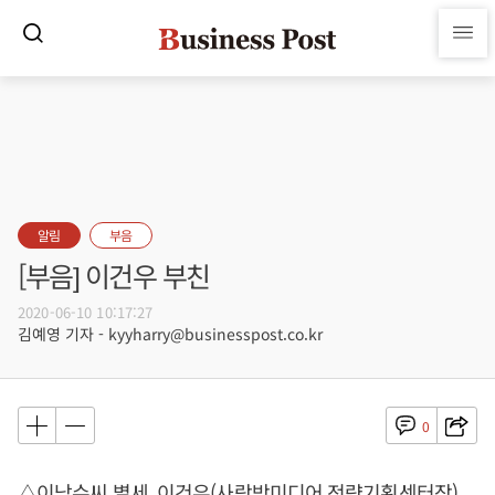
알림
부음
[부음] 이건우 부친
2020-06-10 10:17:27
김예영 기자 - kyyharry@businesspost.co.kr
0
△이남수씨 별세, 이건우(사랑방미디어 전략기획센터장)