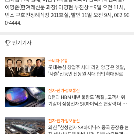
이영준(한겨레신문 과장) 이영현 부친상 = 9일 오전 11시,
빈소 구호전장례식장 201호실, 발인 11일 오전 9시, 062-96
0-4444.
인기기사
소비자·유통
롯데·농심 창업주 시대 '라면 앙금'은 옛말,
'사촌' 신동빈·신동원 시대 협업 확대일로
전자·전기·정보통신
D램과 HBM 내년 물량도 '품절', 고객사 위
기감이 삼성전자 SK하이닉스 협상력 더 키
워
전자·전기·정보통신
외신 "삼성전자 SK하이닉스 중국 공장용 현
지 생산 반도체 장비 시험, 미국 수출통제 대