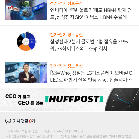
전자·전기·정보통신
엔비디아 '루빈 울트라'에도 HBM4 탑재 검
토, 삼성전자·SK하이닉스 HBM4 수율에 주
도권 갈린다
전자·전기·정보통신
삼성전자 2분기 글로벌 D램 점유율 39% 1
위, SK하이닉스와 13%p 격차
전자·전기·정보통신
[오늘Who] 정철동 LG디스플레이 모바일 O
LED로 하반기 실적 반등 시동, '칩플레이
션'에 가격 인하 압박은 부담
기사댓글
0
개
200자까지 쓰실 수 있습니다. (현재 0 byte / 최대 400byte)
저작권 등 다른 사람의 권리를 침해하거나 명예를 훼손하는 댓글은 관련 법률에 의해 제재를 받을