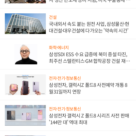
비"
건설
국내외서 속도 붙는 원전 사업, 삼성물산·현
대건설·대우건설에 다가오는 '약속의 시간'
화학·에너지
삼성SDI ESS 수요 급증에 북미 증설 타진,
최주선 스텔란티스·GM 합작공장 건설 재추
진하나
전자·전기·정보통신
삼성전자, 갤럭시Z 폴드8 사전예약 개통 8
월31일까지 연장
전자·전기·정보통신
삼성전자 갤럭시 Z 폴드8 시리즈 사전 판매
'144만 대' 역대 최대