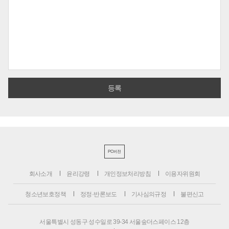
PC버전
회사소개
윤리강령
개인정보처리방침
이용자위원회
청소년보호정책
정정·반론보도
기사심의규정
불편신고
서울특별시 성동구 성수일로 39-34 서울숲더스페이스 12층