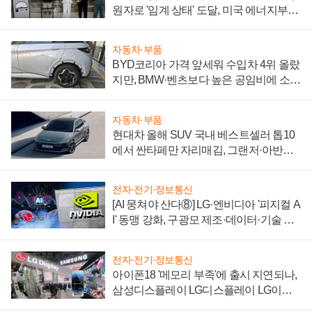
원자로 '임계 상태' 도달, 미국 에너지부
"중요한 이정표"
자동차·부품
BYD코리아 가격 앞세워 수입차 4위 올랐
지만, BMW·벤츠보다 높은 공임비에 소비
자 불만 폭발
자동차·부품
현대차 올해 SUV 국내 베스트셀러 톱10
에서 싼타페만 자리매김, 그랜저·아반떼
'세단 쌍끌이'로 내수 방어
전자·전기·정보통신
[AI 뭉쳐야 산다⑧] LG·엔비디아 '피지컬 A
I' 동맹 강화, 구광모 제조·데이터·기술 결
집해 종합 로보틱스 기업으로
전자·전기·정보통신
아이폰18 '메모리 부족'에 출시 지연되나,
삼성디스플레이 LG디스플레이 LG이노
텍 '탈애플' 수익 다각화 속도