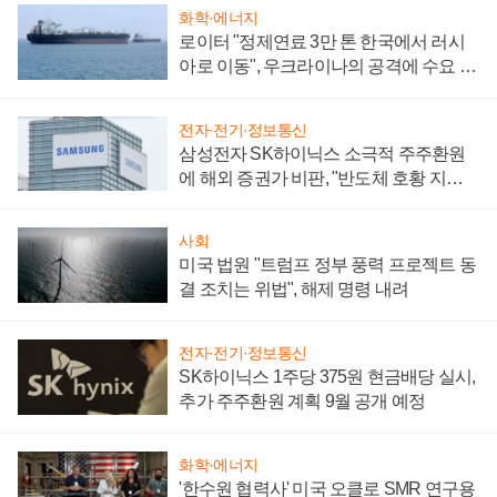
화학·에너지
로이터 "정제연료 3만 톤 한국에서 러시
아로 이동", 우크라이나의 공격에 수요 늘
어
전자·전기·정보통신
삼성전자 SK하이닉스 소극적 주주환원
에 해외 증권가 비판, "반도체 호황 지속
성 의문"
사회
미국 법원 "트럼프 정부 풍력 프로젝트 동
결 조치는 위법", 해제 명령 내려
전자·전기·정보통신
SK하이닉스 1주당 375원 현금배당 실시,
추가 주주환원 계획 9월 공개 예정
화학·에너지
'한수원 협력사' 미국 오클로 SMR 연구용