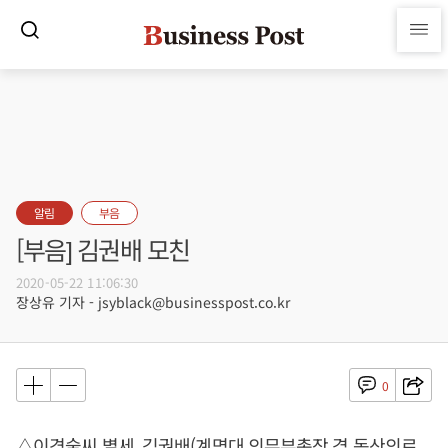
알림
부음
[부음] 김권배 모친
2020-05-22 11:06:30
장상유 기자 - jsyblack@businesspost.co.kr
0
△이경술씨 별세, 김권배(계명대 의무부총장 겸 동산의료