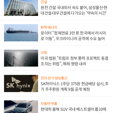
건설
원전 건설 국내외서 속도 붙어, 삼성물산·현
대건설·대우건설에 다가오는 '약속의 시간'
화학·에너지
로이터 "정제연료 3만 톤 한국에서 러시아
로 이동", 우크라이나의 공격에 수요 늘어
사회
미국 법원 "트럼프 정부 풍력 프로젝트 동결
조치는 위법", 해제 명령 내려
전자·전기·정보통신
SK하이닉스 1주당 375원 현금배당 실시, 추
가 주주환원 계획 9월 공개 예정
자동차·부품
현대차 올해 SUV 국내 베스트셀러 톱10에