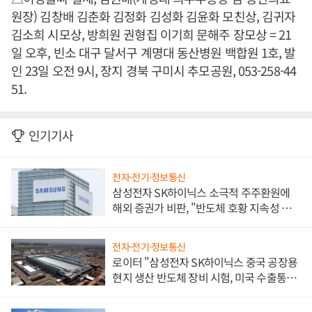
원장) 김창배 김춘화 김정화 김성화 김윤화 모친상, 김귀자
김소희 시모상, 방희원 권형집 이기희 문해주 장모상 = 21
일 오후, 빈소 대구 달서구 계명대 동산병원 백합원 1호, 발
인 23일 오전 9시, 장지 경북 구미시 추모공원, 053-258-44
51.
인기기사
전자·전기·정보통신
삼성전자 SK하이닉스 소극적 주주환원에
해외 증권가 비판, "반도체 호황 지속성 의
문"
전자·전기·정보통신
로이터 "삼성전자 SK하이닉스 중국 공장용
현지 생산 반도체 장비 시험, 미국 수출통제
대비"