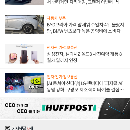
서 싼타페만 자리매김, 그랜저·아반떼 '세단
쌍끌이'로 내수 방어
자동차·부품
BYD코리아 가격 앞세워 수입차 4위 올랐지
만, BMW·벤츠보다 높은 공임비에 소비자
불만 폭발
전자·전기·정보통신
삼성전자, 갤럭시Z 폴드8 사전예약 개통 8
월31일까지 연장
전자·전기·정보통신
[AI 뭉쳐야 산다⑧] LG·엔비디아 '피지컬 AI'
동맹 강화, 구광모 제조·데이터·기술 결집
해 종합 로보틱스 기업으로
기사댓글
0
개