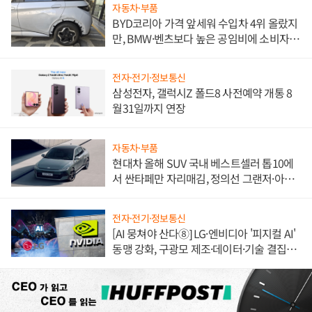
자동차·부품
BYD코리아 가격 앞세워 수입차 4위 올랐지
만, BMW·벤츠보다 높은 공임비에 소비자
불만 폭발
전자·전기·정보통신
삼성전자, 갤럭시Z 폴드8 사전예약 개통 8
월31일까지 연장
자동차·부품
현대차 올해 SUV 국내 베스트셀러 톱10에
서 싼타페만 자리매김, 정의선 그랜저·아반
떼 '세단 쌍끌이'로 내수 방어
전자·전기·정보통신
[AI 뭉쳐야 산다⑧] LG·엔비디아 '피지컬 AI'
동맹 강화, 구광모 제조·데이터·기술 결집
해 종합 로보틱스 기업으로