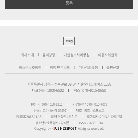
PC버전
회사소개
윤리강령
개인정보처리방침
이용자위원회
청소년보호정책
정정·반론보도
기사심의규정
불편신고
서울특별시 성동구 성수일로 39-34 서울숲더스페이스 12층
대표전화 : 1800-6522
팩스 : 070-4015-8658
편집국 : 070-4010-8512
사업본부 : 070-4010-7078
등록번호 : 서울 아 02897
제호 : 비즈니스포스트
등록일: 2013.11.13
발행·편집인 : 강석운
발행일자: 2013년 12월 2일
청소년보호책임자 : 강석운
ISSN : 2636-171X
Copyright ⓒ
B
USINESSPOST
. All rights reserved.