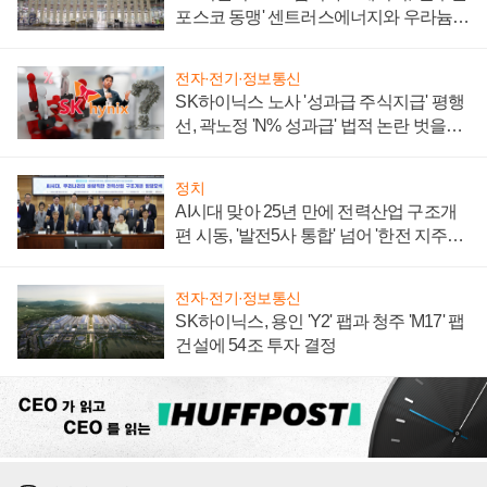
포스코 동맹' 센트러스에너지와 우라늄
계약 체결
전자·전기·정보통신
SK하이닉스 노사 '성과급 주식지급' 평행
선, 곽노정 'N% 성과급' 법적 논란 벗을지
주목
정치
AI시대 맞아 25년 만에 전력산업 구조개
편 시동, '발전5사 통합' 넘어 '한전 지주사'
재편론도
전자·전기·정보통신
SK하이닉스, 용인 'Y2' 팹과 청주 'M17' 팹
건설에 54조 투자 결정