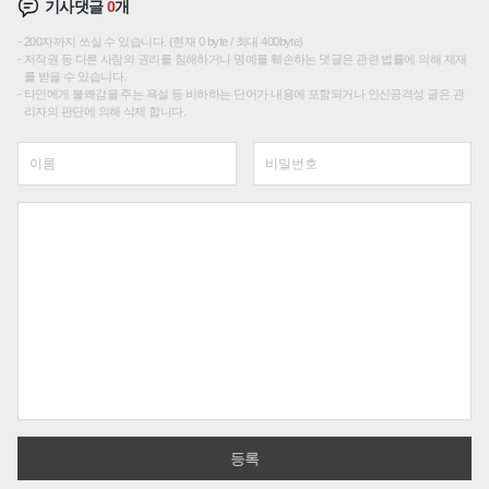
기사댓글
0
개
200자까지 쓰실 수 있습니다. (현재 0 byte / 최대 400byte)
저작권 등 다른 사람의 권리를 침해하거나 명예를 훼손하는 댓글은 관련 법률에 의해 제재
를 받을 수 있습니다.
타인에게 불쾌감을 주는 욕설 등 비하하는 단어가 내용에 포함되거나 인신공격성 글은 관
리자의 판단에 의해 삭제 합니다.