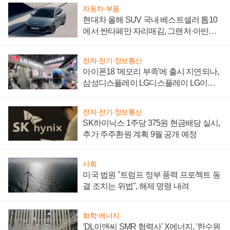
자동차·부품
현대차 올해 SUV 국내 베스트셀러 톱10
에서 싼타페만 자리매김, 그랜저·아반떼
'세단 쌍끌이'로 내수 방어
전자·전기·정보통신
아이폰18 '메모리 부족'에 출시 지연되나,
삼성디스플레이 LG디스플레이 LG이노
텍 '탈애플' 수익 다각화 속도
전자·전기·정보통신
SK하이닉스 1주당 375원 현금배당 실시,
추가 주주환원 계획 9월 공개 예정
사회
미국 법원 "트럼프 정부 풍력 프로젝트 동
결 조치는 위법", 해제 명령 내려
화학·에너지
'DL이앤씨 SMR 협력사' X에너지, '한수원