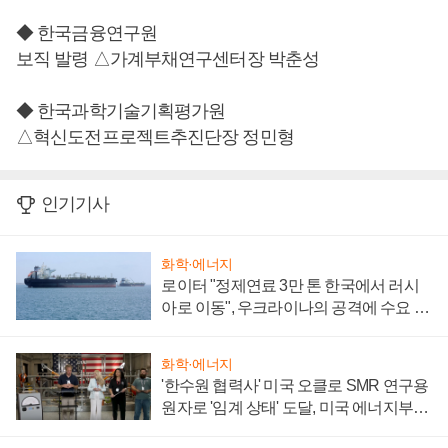
◆ 한국금융연구원
보직 발령 △가계부채연구센터장 박춘성
◆ 한국과학기술기획평가원
△혁신도전프로젝트추진단장 정민형
인기기사
화학·에너지
로이터 "정제연료 3만 톤 한국에서 러시
아로 이동", 우크라이나의 공격에 수요 늘
어
화학·에너지
'한수원 협력사' 미국 오클로 SMR 연구용
원자로 '임계 상태' 도달, 미국 에너지부
"중요한 이정표"