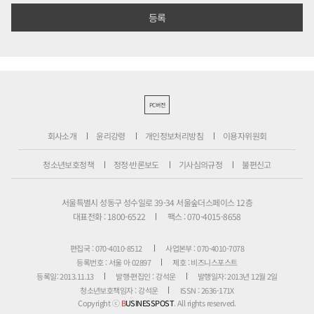
PC버전
회사소개
윤리강령
개인정보처리방침
이용자위원회
청소년보호정책
정정·반론보도
기사심의규정
불편신고
서울특별시 성동구 성수일로 39-34 서울숲더스페이스 12층
대표전화 : 1800-6522
팩스 : 070-4015-8658
편집국 : 070-4010-8512
사업본부 : 070-4010-7078
등록번호 : 서울 아 02897
제호 : 비즈니스포스트
등록일: 2013.11.13
발행·편집인 : 강석운
발행일자: 2013년 12월 2일
청소년보호책임자 : 강석운
ISSN : 2636-171X
Copyright ⓒ
B
USINESSPOST
. All rights reserved.