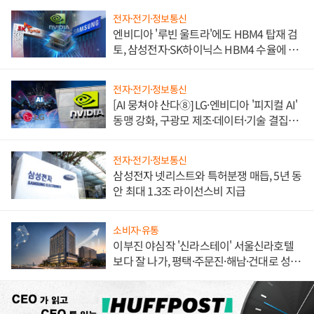
전자·전기·정보통신
엔비디아 '루빈 울트라'에도 HBM4 탑재 검
토, 삼성전자·SK하이닉스 HBM4 수율에 주
도권 갈린다
전자·전기·정보통신
[AI 뭉쳐야 산다⑧] LG·엔비디아 '피지컬 AI'
동맹 강화, 구광모 제조·데이터·기술 결집
해 종합 로보틱스 기업으로
전자·전기·정보통신
삼성전자 넷리스트와 특허분쟁 매듭, 5년 동
안 최대 1.3조 라이선스비 지급
소비자·유통
이부진 야심작 '신라스테이' 서울신라호텔
보다 잘 나가, 평택·주문진·해남·건대로 성
장판 더 넓힌다