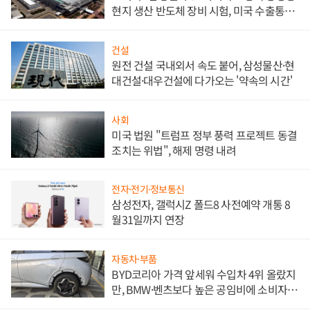
현지 생산 반도체 장비 시험, 미국 수출통제
대비"
건설
원전 건설 국내외서 속도 붙어, 삼성물산·현
대건설·대우건설에 다가오는 '약속의 시간'
사회
미국 법원 "트럼프 정부 풍력 프로젝트 동결
조치는 위법", 해제 명령 내려
전자·전기·정보통신
삼성전자, 갤럭시Z 폴드8 사전예약 개통 8
월31일까지 연장
자동차·부품
BYD코리아 가격 앞세워 수입차 4위 올랐지
만, BMW·벤츠보다 높은 공임비에 소비자
불만 폭발