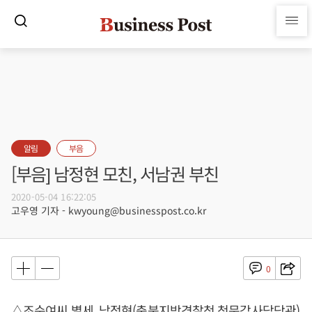
알림
부음
[부음] 남정현 모친, 서남권 부친
2020-05-04 16:22:05
고우영 기자 - kwyoung@businesspost.co.kr
0
△조순여씨 별세, 남정현(충북지방경찰청 청문감사담당관)