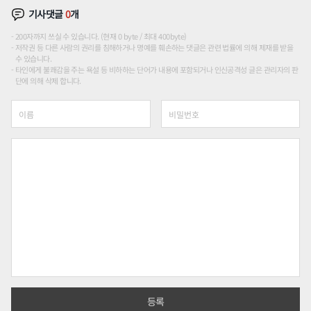
기사댓글
0
개
200자까지 쓰실 수 있습니다. (현재 0 byte / 최대 400byte)
저작권 등 다른 사람의 권리를 침해하거나 명예를 훼손하는 댓글은 관련 법률에 의해 제재를 받을
수 있습니다.
타인에게 불쾌감을 주는 욕설 등 비하하는 단어가 내용에 포함되거나 인신공격성 글은 관리자의 판
단에 의해 삭제 합니다.