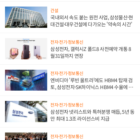
건설
국내외서 속도 붙는 원전 사업, 삼성물산·현
대건설·대우건설에 다가오는 '약속의 시간'
전자·전기·정보통신
삼성전자, 갤럭시Z 폴드8 사전예약 개통 8
월31일까지 연장
전자·전기·정보통신
엔비디아 '루빈 울트라'에도 HBM4 탑재 검
토, 삼성전자·SK하이닉스 HBM4 수율에 주
도권 갈린다
전자·전기·정보통신
삼성전자 넷리스트와 특허분쟁 매듭, 5년 동
안 최대 1.3조 라이선스비 지급
전자·전기·정보통신