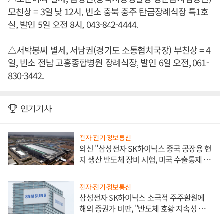
모친상 = 3일 낮 12시, 빈소 충북 충주 탄금장례식장 특1호
실, 발인 5일 오전 8시, 043-842-4444.
△서박봉씨 별세, 서남권(경기도 소통협치국장) 부친상 = 4
일, 빈소 전남 고흥종합병원 장례식장, 발인 6일 오전, 061-
830-3442.
인기기사
전자·전기·정보통신
외신 "삼성전자 SK하이닉스 중국 공장용 현
지 생산 반도체 장비 시험, 미국 수출통제 대
비"
전자·전기·정보통신
삼성전자 SK하이닉스 소극적 주주환원에
해외 증권가 비판, "반도체 호황 지속성 의
문"