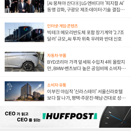
[AI 뭉쳐야 산다⑧] LG·엔비디아 '피지컬 AI'
동맹 강화, 구광모 제조·데이터·기술 결집
해 종합 로보틱스 기업으로
인터넷·게임·콘텐츠
빅테크 메모리반도체 포함 장기계약 '2.7조
달러' 규모, AI 투자 위축 우려와 반대 신호
자동차·부품
BYD코리아 가격 앞세워 수입차 4위 올랐지
만, BMW·벤츠보다 높은 공임비에 소비자
불만 폭발
소비자·유통
이부진 야심작 '신라스테이' 서울신라호텔
보다 잘 나가, 평택·주문진·해남·건대로 성
장판 더 넓힌다