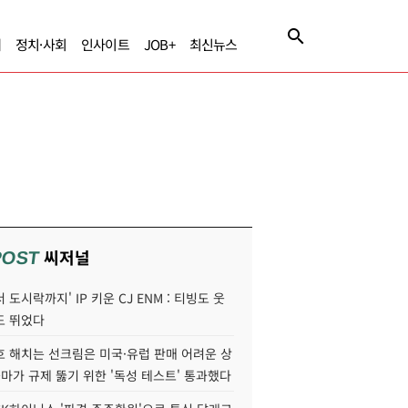
제
정치·사회
인사이트
JOB+
최신뉴스
씨저널
POST
 도시락까지' IP 키운 CJ ENM : 티빙도 웃
도 뛰었다
호 해치는 선크림은 미국·유럽 판매 어려운 상
콜마가 규제 뚫기 위한 '독성 테스트' 통과했다