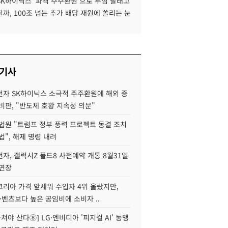
SK하이닉스 '파격 주주환원'으로 투심 달래고
까, 100조 넘는 추가 배당 재원에 쏠리는 눈
 기사
자 SK하이닉스 소극적 주주환원에 해외 증
비판, "반도체 호황 지속성 의문"
법원 "트럼프 정부 풍력 프로젝트 동결 조치
법", 해제 명령 내려
자, 갤럭시Z 폴드8 사전예약 개통 8월31일
 연장
코리아 가격 앞세워 수입차 4위 올랐지만,
·벤츠보다 높은 공임비에 소비자 ..
 뭉쳐야 산다⑧] LG·엔비디아 '피지컬 AI' 동맹