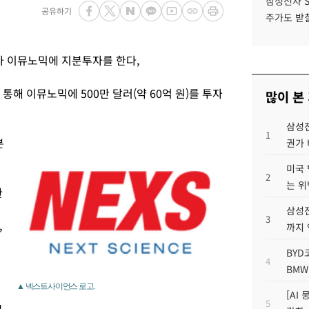
삼성전자 
공유하기
주가도 받칠
 이뮤노믹에 지분투자를 한다,
해 이뮤노믹에 500만 달러(약 60억 원)를 투자
많이 본
삼성전
1
분
권가 
미국 
2
는 위
한
삼성전
3
,
까지
BYD
4
BMW
▲ 넥스트사이언스 로고.
[AI
5
고