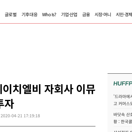
글로벌
기후대응
Who Is?
기업·산업
금융
시장·머니
시민·경
HUFF
에이치엘비 자회사 이뮤
'드라마에서
투자
고 커머스
바닷속 산
2020-04-21 17:19:18
황 : 한국