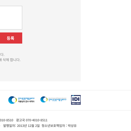
등록
다.
 삭제 합니다.
010-8510
광고국 070-4010-8511
운
발행일자: 2013년 12월 2일
청소년보호책임자 : 박상유