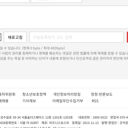
 수 있습니다. (현재 0 byte / 최대 400byte)
다른 사람의 권리를 침해하거나 명예를 훼손하는 댓글은 관련 법률에 의해 제재를 받을 수 있습니
쾌감을 주는 욕설 등 비하하는 단어가 내용에 포함되거나 인신공격성 글은 관리자의 판단에 의해
용자위원회
청소년보호정책
개인정보처리방침
정정·반론보도
인재채용
기사제보
이메일무단수집거부
RSS
수일로 39-34 서울숲더스페이스 12층 1201호-1203호
대표전화 : 1800-6522
편집국 070-4
8658
등록번호 : 서울 아 02897
제호: 비즈니스포스트
등록일: 2013.11.13
발행·편집인 : 강석
X
Copyright ? 2013 비즈니스포스트. All rights reserved.