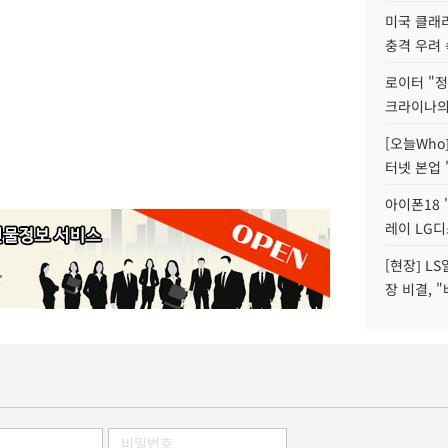
미국 클래
충격 우려 
로이터 "정
크라이나의
[오늘Who
터넷 본업 '
아이폰18 
레이 LG디
[현장] L
장 비결, 