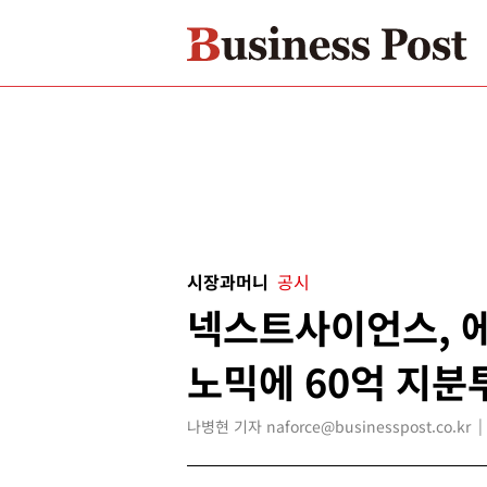
시장과머니
공시
넥스트사이언스, 
노믹에 60억 지분
나병현 기자 naforce@businesspost.co.kr