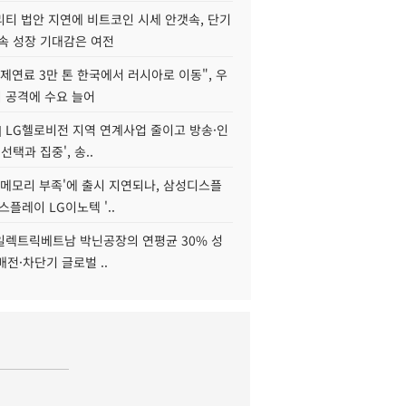
리티 법안 지연에 비트코인 시세 안갯속, 단기
속 성장 기대감은 여전
제연료 3만 톤 한국에서 러시아로 이동", 우
 공격에 수요 늘어
] LG헬로비전 지역 연계사업 줄이고 방송·인
선택과 집중', 송..
'메모리 부족'에 출시 지연되나, 삼성디스플
스플레이 LG이노텍 '..
S일렉트릭베트남 박닌공장의 연평균 30% 성
"배전·차단기 글로벌 ..