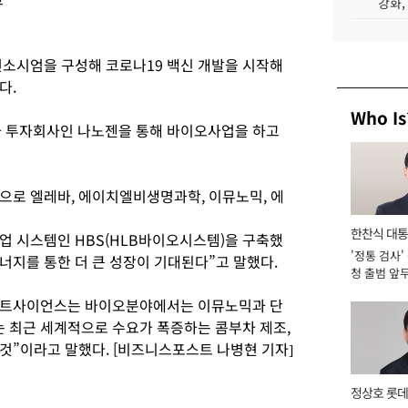
강화,
컨소시엄을 구성해 코로나19 백신 개발을 시작해
다.
Who Is
 투자회사인 나노젠을 통해 바이오사업을 하고
로 엘레바, 에이치엘비생명과학, 이뮤노믹, 에
한찬식 대
업 시스템인 HBS(HLB바이오시스템)을 구축했
'정통 검사'
서관
너지를 통한 더 큰 성장이 기대된다”고 말했다.
청 출범 앞
맡아 [2026
스트사이언스는 바이오분야에서는 이뮤노믹과 단
 최근 세계적으로 수요가 폭증하는 콤부차 제조,
것”이라고 말했다. [비즈니스포스트 나병현 기자]
정상호 롯데