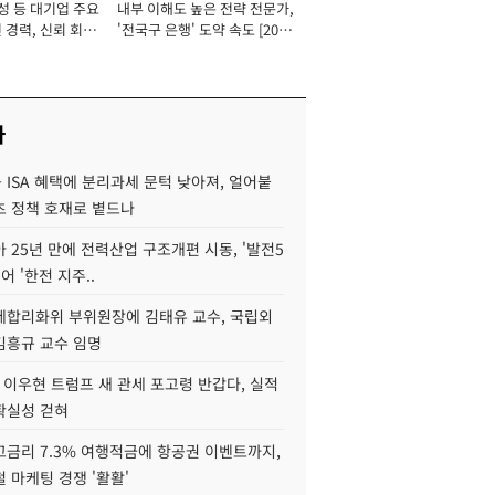
성 등 대기업 주요
내부 이해도 높은 전략 전문가,
 경력, 신뢰 회복
'전국구 은행' 도약 속도 [2026
[2026년]
년]
사
ISA 혜택에 분리과세 문턱 낮아져, 얼어붙
츠 정책 호재로 볕드나
아 25년 만에 전력산업 구조개편 시동, '발전5
어 '한전 지주..
제합리화위 부위원장에 김태유 교수, 국립외
김흥규 교수 임명
 이우현 트럼프 새 관세 포고령 반갑다, 실적
확실성 걷혀
고금리 7.3% 여행적금에 항공권 이벤트까지,
 마케팅 경쟁 '활활'