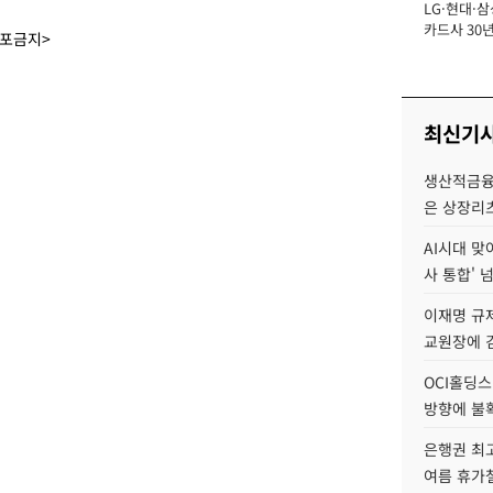
LG·현대·삼
장
카드사 30년
배포금지>
에 '초집중' 
최신기
생산적금융 
은 상장리
AI시대 맞
사 통합' 넘
이재명 규
교원장에 
OCI홀딩스
방향에 불
은행권 최
여름 휴가철