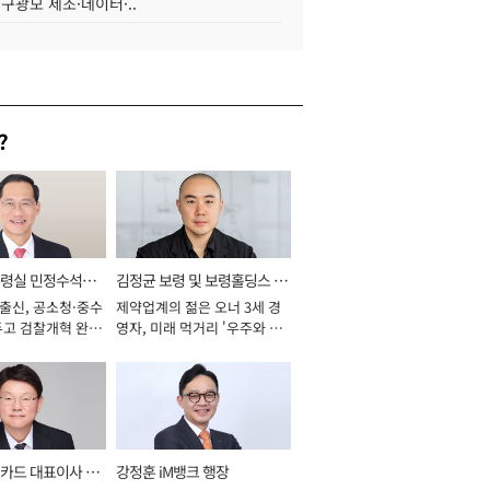
 구광모 제조·데이터·..
?
통령실 민정수석비
김정균 보령 및 보령홀딩스 대
 출신, 공소청·중수
제약업계의 젊은 오너 3세 경
표이사 사장
두고 검찰개혁 완수
영자, 미래 먹거리 '우주와 헬
년]
스케어' 공들여 [2026년]
카드 대표이사 사
강정훈 iM뱅크 행장