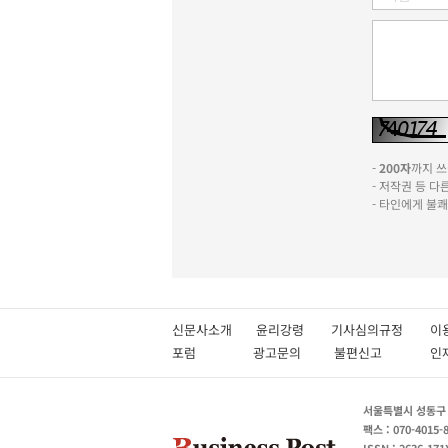
-
200자
까지 쓰실
- 저작권 등 
- 타인에게 불
신문사소개
윤리강령
기사심의규정
이
포럼
광고문의
불편신고
서울특별시 성동구 성
팩스 : 070-4015-
ISSN : 2636-171